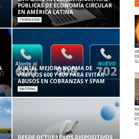
PÚBLICAS DE ECONOMÍA CIRCULAR
EN AMÉRICA LATINA
TECNOLOGÍA
T
VI
D
SU
A
SUBTEL MEJORA NORMA DE
PREFIJOS 600 Y 809 PARA EVITAR
ABUSOS EN COBRANZAS Y SPAM
NACIONAL
T
N
D
PO
VI.
DESDE OCTUBRE LOS DISPOSITIVOS