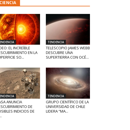
CIENCIA
ENDENCIA
TENDENCIA
DEO: EL INCREÍBLE
TELESCOPIO JAMES WEBB
ESCUBRIMIENTO EN LA
DESCUBRE UNA
PERFICIE SO...
SUPERTIERRA CON OCÉ...
ENDENCIA
TENDENCIA
ASA ANUNCIA
GRUPO CIENTÍFICO DE LA
ESCUBRIMIENTO DE
UNIVERSIDAD DE CHILE
SIBLES INDICIOS DE
LIDERA “MA...
..