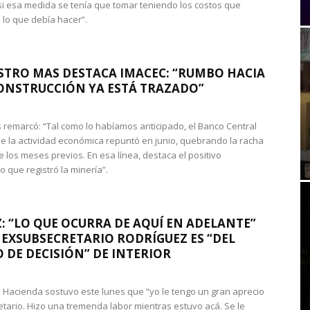
si esa medida se tenía que tomar teniendo los costos que
 lo que debía hacer”.
STRO MAS DESTACA IMACEC: “RUMBO HACIA
ONSTRUCCIÓN YA ESTÁ TRAZADO”
 remarcó: “Tal como lo habíamos anticipado, el Banco Central
e la actividad económica repuntó en junio, quebrando la racha
e los meses previos. En esa línea, destaca el positivo
que registró la minería”.
: “LO QUE OCURRA DE AQUÍ EN ADELANTE”
 EXSUBSECRETARIO RODRÍGUEZ ES “DEL
 DE DECISIÓN” DE INTERIOR
 de Hacienda sostuvo este lunes que “yo le tengo un gran aprecio
etario. Hizo una tremenda labor mientras estuvo acá. Se le