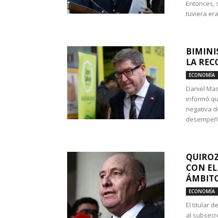
Entonces, 
tuviera era
BIMINI
LA REC
ECONOMÍA
Daniel Mas
informó qu
negativa d
desempeño 
QUIROZ
CON EL
ÁMBITO
ECONOMÍA
El titular
al subsecr