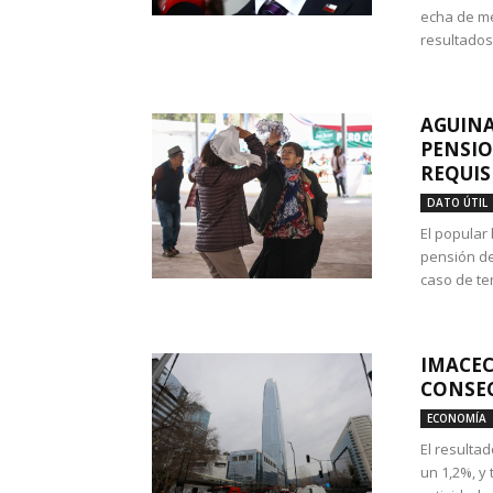
echa de me
resultados
AGUINA
PENSIO
REQUIS
DATO ÚTIL
El popular
pensión de
caso de te
IMACEC
CONSEC
ECONOMÍA
El resulta
un 1,2%, y