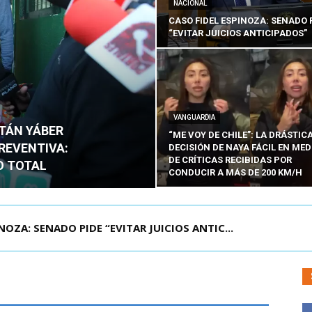
NACIONAL
CASO FIDEL ESPINOZA: SENADO 
“EVITAR JUICIOS ANTICIPADOS”
VANGUARDIA
ITÁN YÁBER
“ME VOY DE CHILE”: LA DRÁSTIC
PREVENTIVA:
DECISIÓN DE NAYA FÁCIL EN MED
DE CRÍTICAS RECIBIDAS POR
O TOTAL
CONDUCIR A MÁS DE 200 KM/H
ÁMITE Y DECLARA ADMISIBLES LOS TRES REQU...