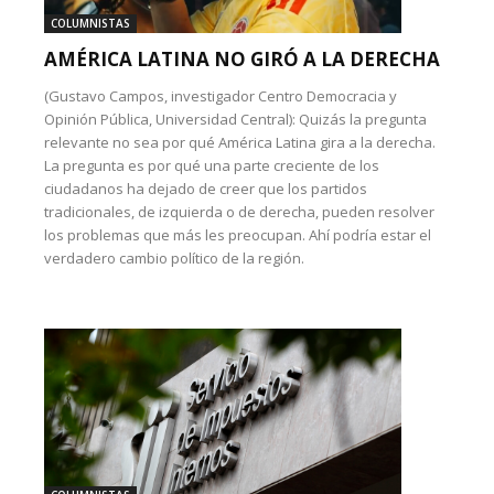
COLUMNISTAS
AMÉRICA LATINA NO GIRÓ A LA DERECHA
(Gustavo Campos, investigador Centro Democracia y
Opinión Pública, Universidad Central): Quizás la pregunta
relevante no sea por qué América Latina gira a la derecha.
La pregunta es por qué una parte creciente de los
ciudadanos ha dejado de creer que los partidos
tradicionales, de izquierda o de derecha, pueden resolver
los problemas que más les preocupan. Ahí podría estar el
verdadero cambio político de la región.