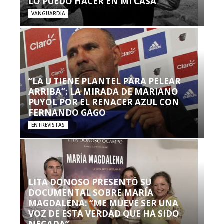
LO PUEDO HACER EN MI CASA’”
VANGUARDIA
“LA U TIENE PLANTEL PARA PELEAR
ARRIBA”: LA MIRADA DE MARIANO
PUYOL POR EL RENACER AZUL CON
FERNANDO GAGO
ENTREVISTAS
LITA DONOSO PRESENTÓ SU
DOCUMENTAL SOBRE MARÍA
MAGDALENA: “ME MUEVE SER UNA
VOZ DE ESTA VERDAD QUE HA SIDO