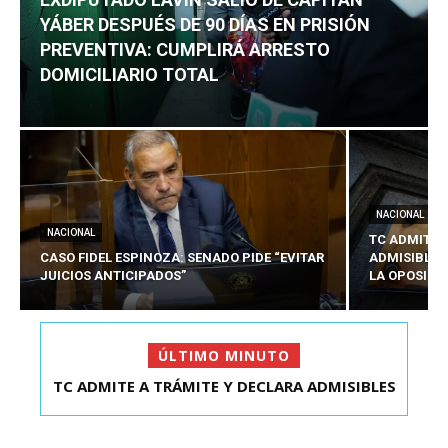
YÁBER DESPUÉS DE 90 DÍAS EN PRISIÓN
PREVENTIVA: CUMPLIRÁ ARRESTO
DOMICILIARIO TOTAL
NACIONAL
NACIONAL
TC ADMITE 
CASO FIDEL ESPINOZA: SENADO PIDE “EVITAR
ADMISIBLES
JUICIOS ANTICIPADOS”
LA OPOSICI
ÚLTIMO MINUTO
TC ADMITE A TRÁMITE Y DECLARA ADMISIBLES
EXDIPUTADO LAVÍN SALIÓ DE CAPITÁN YÁBER
LOS TRES REQU...
DESPUÉS DE 90 ...