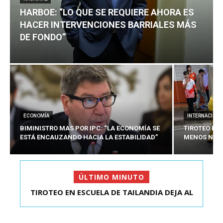
HARBOE: “LO QUE SE REQUIERE AHORA ES
HACER INTERVENCIONES BARRIALES MÁS
DE FONDO”
ECONOMÍA
INTERNACIONA
BIMINISTRO MAS POR IPC: “LA ECONOMÍA SE
TIROTEO EN 
ESTÁ ENCAUZANDO HACIA LA ESTABILIDAD”
MENOS NUEV
ÚLTIMO MINUTO
TIROTEO EN ESCUELA DE TAILANDIA DEJA AL
HARBOE: “LO QUE SE REQUIERE AHORA ES HACER
MENOS NUEVE MU...
INTER...