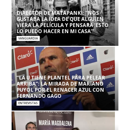
DIRECTOR DE MATAPANKI: “NOS
GUSTABA LA IDEA DE QUE ALGUIEN
VIERA LA PELÍCULA Y PENSARA ‘ESTO
LO PUEDO HACER EN MI CASA’”
VANGUARDIA
“LA U TIENE PLANTEL PARA PELEAR
ARRIBA”: LA MIRADA DE MARIANO
PUYOL POR EL RENACER AZUL CON
FERNANDO GAGO
ENTREVISTAS