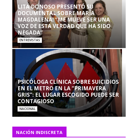
LITA DONOSO PRESENTÓ SU
DOCUMENTAL SOBRE MARÍA
MAGDALENA: “ME MUEVE SER UNA
VOZ DE ESTA VERDAD QUE HA SIDO
NEGADA”
ENTREVISTAS
PSICÓLOGA CLÍNICA SOBRE SUICIDIOS
EN EL METRO EN LA “PRIMAVERA
GRIS”: EL LUGAR ESCOGIDO PUEDE SER
CONTAGIOSO
NACIONAL
NACIÓN INDISCRETA