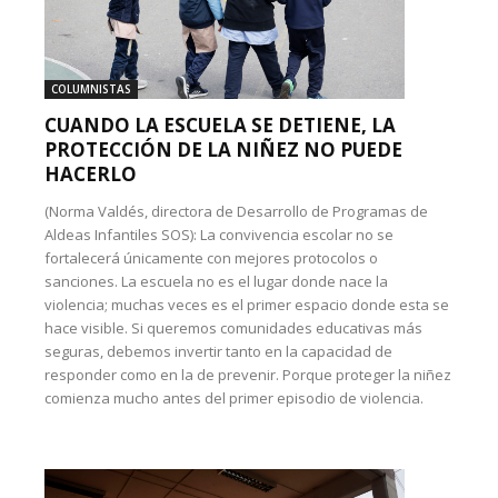
COLUMNISTAS
CUANDO LA ESCUELA SE DETIENE, LA
PROTECCIÓN DE LA NIÑEZ NO PUEDE
HACERLO
(Norma Valdés, directora de Desarrollo de Programas de
Aldeas Infantiles SOS): La convivencia escolar no se
fortalecerá únicamente con mejores protocolos o
sanciones. La escuela no es el lugar donde nace la
violencia; muchas veces es el primer espacio donde esta se
hace visible. Si queremos comunidades educativas más
seguras, debemos invertir tanto en la capacidad de
responder como en la de prevenir. Porque proteger la niñez
comienza mucho antes del primer episodio de violencia.