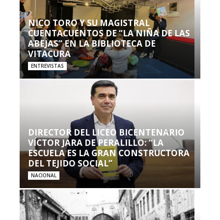
NICO TORO Y SU MAGISTRAL
CUENTACUENTOS DE “LA NIÑA DE LAS
ABEJAS” EN LA BIBLIOTECA DE
VITACURA
ENTREVISTAS
DIRECTOR DEL LICEO BICENTENARIO
VÍCTOR JARA DE PERALILLO: “LA
ESCUELA ES LA GRAN CONSTRUCTORA
DEL TEJIDO SOCIAL”
NACIONAL