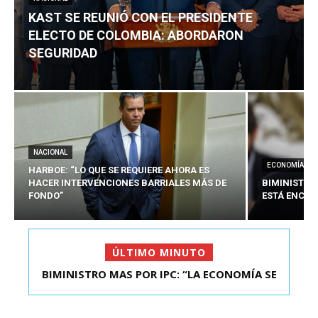
KAST SE REUNIÓ CON EL PRESIDENTE
ELECTO DE COLOMBIA: ABORDARON
SEGURIDAD
NACIONAL
ECONOMÍA
HARBOE: “LO QUE SE REQUIERE AHORA ES
HACER INTERVENCIONES BARRIALES MÁS DE
BIMINISTRO
FONDO”
ESTÁ ENCAU
ÚLTIMO MINUTO
BIMINISTRO MAS POR IPC: “LA ECONOMÍA SE
KAST SE REUNIÓ CON EL PRESIDENTE ELECTO DE
ESTÁ ENC...
COLOMBIA: A...