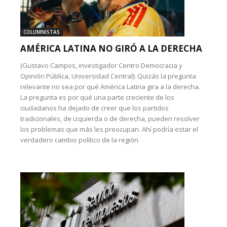
COLUMNISTAS
AMÉRICA LATINA NO GIRÓ A LA DERECHA
(Gustavo Campos, investigador Centro Democracia y
Opinión Pública, Universidad Central): Quizás la pregunta
relevante no sea por qué América Latina gira a la derecha.
La pregunta es por qué una parte creciente de los
ciudadanos ha dejado de creer que los partidos
tradicionales, de izquierda o de derecha, pueden resolver
los problemas que más les preocupan. Ahí podría estar el
verdadero cambio político de la región.