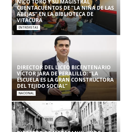
NICO TORO Y SU MAGISTRAL
CUENTACUENTOS DE “LA NIÑA DE LAS
ABEJAS” EN LA BIBLIOTECA DE
VITACURA
ENTREVISTAS
DIRECTOR DEL LICEO BICENTENARIO
VÍCTOR JARA DE PERALILLO: “LA
ESCUELA ES LA GRAN CONSTRUCTORA
DEL TEJIDO SOCIAL”
NACIONAL