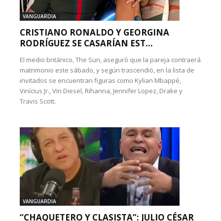
VANGUARDIA
CRISTIANO RONALDO Y GEORGINA
RODRÍGUEZ SE CASARÍAN EST...
El medio británico, The Sun, aseguró que la pareja contraerá
matrimonio este sábado, y según trascendió, en la lista de
invitados se encuentran figuras como Kylian Mbappé,
Vinícius Jr., Vin Diesel, Rihanna, Jennifer Lopez, Drake y
Travis Scott.
VANGUARDIA
“CHAQUETERO Y CLASISTA”: JULIO CÉSAR