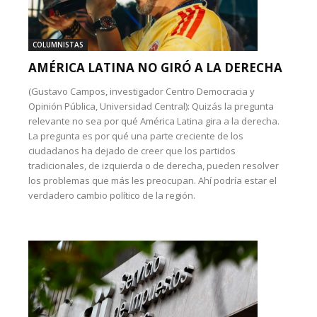
COLUMNISTAS
AMÉRICA LATINA NO GIRÓ A LA DERECHA
(Gustavo Campos, investigador Centro Democracia y
Opinión Pública, Universidad Central): Quizás la pregunta
relevante no sea por qué América Latina gira a la derecha.
La pregunta es por qué una parte creciente de los
ciudadanos ha dejado de creer que los partidos
tradicionales, de izquierda o de derecha, pueden resolver
los problemas que más les preocupan. Ahí podría estar el
verdadero cambio político de la región.