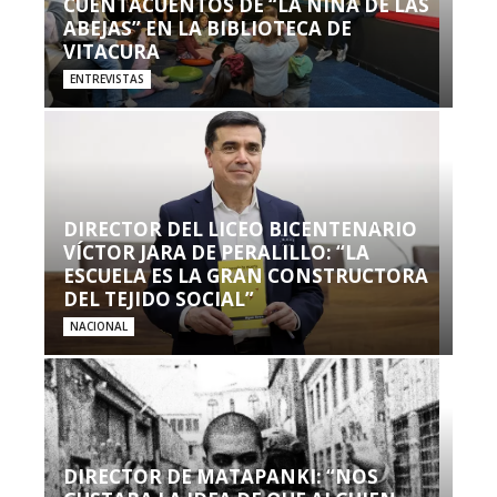
CUENTACUENTOS DE “LA NIÑA DE LAS
ABEJAS” EN LA BIBLIOTECA DE
VITACURA
ENTREVISTAS
DIRECTOR DEL LICEO BICENTENARIO
VÍCTOR JARA DE PERALILLO: “LA
ESCUELA ES LA GRAN CONSTRUCTORA
DEL TEJIDO SOCIAL”
NACIONAL
DIRECTOR DE MATAPANKI: “NOS