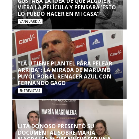
GUSTABA LA IDEA DE QUE ALGUIEN
VIERA LA PELÍCULA Y PENSARA ‘ESTO
LO PUEDO HACER EN MI CASA’”
VANGUARDIA
“LA U TIENE PLANTEL PARA PELEAR
ARRIBA”: LA MIRADA DE MARIANO
PUYOL POR EL RENACER AZUL CON
FERNANDO GAGO
ENTREVISTAS
LITA DONOSO PRESENTÓ SU
DOCUMENTAL SOBRE MARÍA