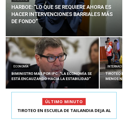
HARBOE: “LO QUE SE REQUIERE AHORA ES
HACER INTERVENCIONES BARRIALES MÁS
DE FONDO”
ECONOMÍA
INTERNACIONA
BIMINISTRO MAS POR IPC: “LA ECONOMÍA SE
TIROTEO EN 
ESTÁ ENCAUZANDO HACIA LA ESTABILIDAD”
MENOS NUEV
ÚLTIMO MINUTO
TIROTEO EN ESCUELA DE TAILANDIA DEJA AL
HARBOE: “LO QUE SE REQUIERE AHORA ES HACER
MENOS NUEVE MU...
INTER...