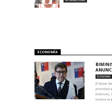
INTERNACIONAL
ECONOMÍA
BIMINI
ANUNCI
ECONOMÍA
El titular 
prioridad 
Entonces, 
tuviera era