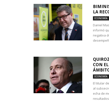
BIMINI
LA REC
ECONOMÍA
Daniel Mas
informó qu
negativa d
desempeño 
QUIROZ
CON EL
ÁMBITO
ECONOMÍA
El titular
al subsecr
echa de me
resultados