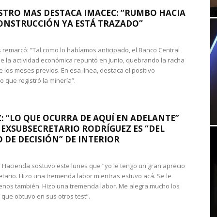
STRO MAS DESTACA IMACEC: “RUMBO HACIA
ONSTRUCCIÓN YA ESTÁ TRAZADO”
 remarcó: “Tal como lo habíamos anticipado, el Banco Central
e la actividad económica repuntó en junio, quebrando la racha
e los meses previos. En esa línea, destaca el positivo
que registró la minería”.
: “LO QUE OCURRA DE AQUÍ EN ADELANTE”
 EXSUBSECRETARIO RODRÍGUEZ ES “DEL
 DE DECISIÓN” DE INTERIOR
 de Hacienda sostuvo este lunes que “yo le tengo un gran aprecio
etario. Hizo una tremenda labor mientras estuvo acá. Se le
nos también. Hizo una tremenda labor. Me alegra mucho los
 que obtuvo en sus otros test”.