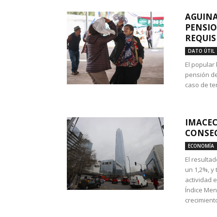
AGUINA
PENSIO
REQUIS
DATO ÚTIL
El popular
pensión de
caso de te
IMACEC
CONSEC
ECONOMÍA
El resulta
un 1,2%, y
actividad 
Índice Men
crecimiento