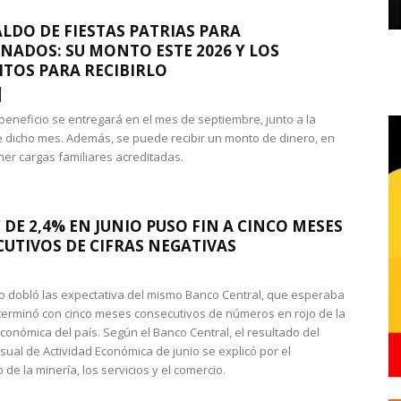
LDO DE FIESTAS PATRIAS PARA
NADOS: SU MONTO ESTE 2026 Y LOS
ITOS PARA RECIBIRLO
 beneficio se entregará en el mes de septiembre, junto a la
 dicho mes. Además, se puede recibir un monto de dinero, en
ner cargas familiares acreditadas.
 DE 2,4% EN JUNIO PUSO FIN A CINCO MESES
UTIVOS DE CIFRAS NEGATIVAS
do dobló las expectativa del mismo Banco Central, que esperaba
 terminó con cinco meses consecutivos de números en rojo de la
económica del país. Según el Banco Central, el resultado del
sual de Actividad Económica de junio se explicó por el
 de la minería, los servicios y el comercio.