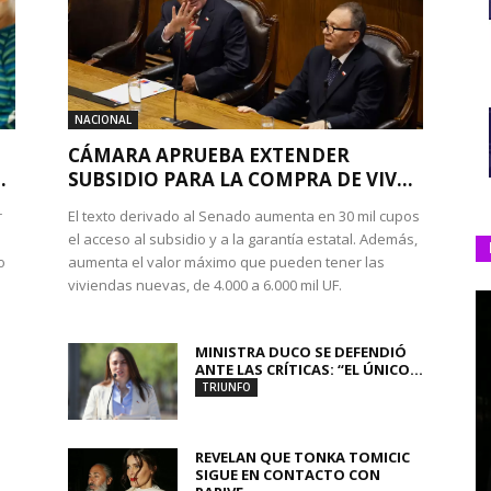
NACIONAL
CÁMARA APRUEBA EXTENDER
.
SUBSIDIO PARA LA COMPRA DE VIV...
r
El texto derivado al Senado aumenta en 30 mil cupos
el acceso al subsidio y a la garantía estatal. Además,
o
aumenta el valor máximo que pueden tener las
viviendas nuevas, de 4.000 a 6.000 mil UF.
MINISTRA DUCO SE DEFENDIÓ
ANTE LAS CRÍTICAS: “EL ÚNICO...
TRIUNFO
REVELAN QUE TONKA TOMICIC
SIGUE EN CONTACTO CON