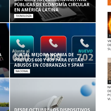
PÚBLICAS DE ECONOMÍA CIRCULAR
EN AMÉRICA LATINA
TECNOLOGÍA
T
VI
D
SU
A
SUBTEL MEJORA NORMA DE
PREFIJOS 600 Y 809 PARA EVITAR
ABUSOS EN COBRANZAS Y SPAM
NACIONAL
T
N
D
PO
VI.
DESDE OCTUBRE LOS DISPOSITIVOS