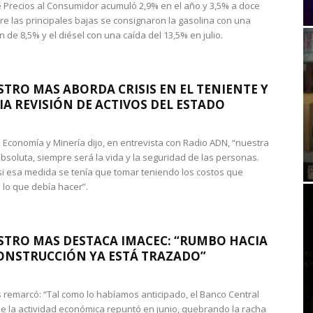
de Precios al Consumidor acumuló 2,9% en el año y 3,5% a doce
re las principales bajas se consignaron la gasolina con una
 de 8,5% y el diésel con una caída del 13,5% en julio.
STRO MAS ABORDA CRISIS EN EL TENIENTE Y
A REVISIÓN DE ACTIVOS DEL ESTADO
de Economía y Minería dijo, en entrevista con Radio ADN, “nuestra
absoluta, siempre será la vida y la seguridad de las personas.
si esa medida se tenía que tomar teniendo los costos que
 lo que debía hacer”.
STRO MAS DESTACA IMACEC: “RUMBO HACIA
ONSTRUCCIÓN YA ESTÁ TRAZADO”
 remarcó: “Tal como lo habíamos anticipado, el Banco Central
e la actividad económica repuntó en junio, quebrando la racha