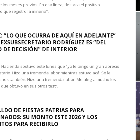
e los meses previos. En esa línea, destaca el positivo
que registró la minería”.
: “LO QUE OCURRA DE AQUÍ EN ADELANTE”
 EXSUBSECRETARIO RODRÍGUEZ ES “DEL
 DE DECISIÓN” DE INTERIOR
 de Hacienda sostuvo este lunes que “yo le tengo un gran aprecio
etario. Hizo una tremenda labor mientras estuvo acá. Se le
nos también. Hizo una tremenda labor. Me alegra mucho los
 que obtuvo en sus otros test”.
LDO DE FIESTAS PATRIAS PARA
NADOS: SU MONTO ESTE 2026 Y LOS
ITOS PARA RECIBIRLO