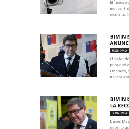
El Índice 
meses. Ent
disminución
BIMINI
ANUNCI
ECONOMÍA
El titular 
prioridad 
Entonces, 
tuviera era
BIMINI
LA REC
ECONOMÍA
Daniel Mas
informó qu