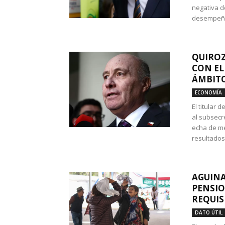
negativa d
desempeño 
QUIROZ
CON EL
ÁMBITO
ECONOMÍA
El titular
al subsecr
echa de me
resultados
AGUINA
PENSIO
REQUIS
DATO ÚTIL