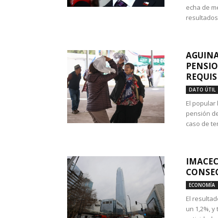
echa de me
resultados
AGUINA
PENSIO
REQUIS
DATO ÚTIL
El popular
pensión de
caso de te
IMACEC
CONSEC
ECONOMÍA
El resulta
un 1,2%, y