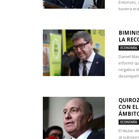
Entonces, 
tuviera era
BIMINI
LA REC
ECONOMÍA
Daniel Mas
informó qu
negativa d
desempeño 
QUIROZ
CON EL
ÁMBITO
ECONOMÍA
El titular
al subsecr