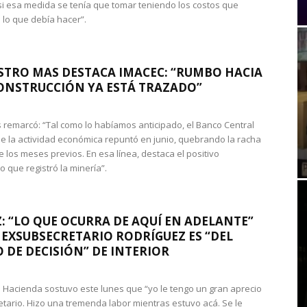
si esa medida se tenía que tomar teniendo los costos que
 lo que debía hacer”.
STRO MAS DESTACA IMACEC: “RUMBO HACIA
ONSTRUCCIÓN YA ESTÁ TRAZADO”
 remarcó: “Tal como lo habíamos anticipado, el Banco Central
e la actividad económica repuntó en junio, quebrando la racha
e los meses previos. En esa línea, destaca el positivo
que registró la minería”.
: “LO QUE OCURRA DE AQUÍ EN ADELANTE”
 EXSUBSECRETARIO RODRÍGUEZ ES “DEL
 DE DECISIÓN” DE INTERIOR
 de Hacienda sostuvo este lunes que “yo le tengo un gran aprecio
etario. Hizo una tremenda labor mientras estuvo acá. Se le