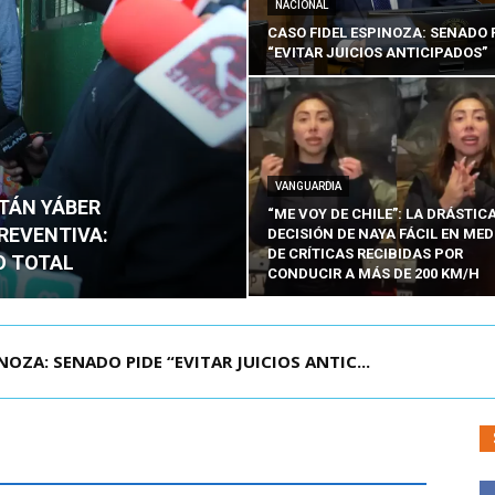
NACIONAL
CASO FIDEL ESPINOZA: SENADO 
“EVITAR JUICIOS ANTICIPADOS”
VANGUARDIA
ITÁN YÁBER
“ME VOY DE CHILE”: LA DRÁSTIC
PREVENTIVA:
DECISIÓN DE NAYA FÁCIL EN MED
DE CRÍTICAS RECIBIDAS POR
O TOTAL
CONDUCIR A MÁS DE 200 KM/H
ÁMITE Y DECLARA ADMISIBLES LOS TRES REQU...