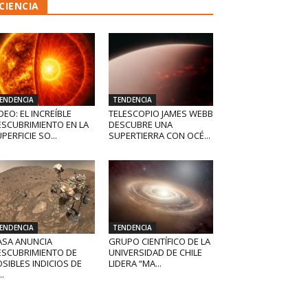
CIENCIA
ENDENCIA
TENDENCIA
DEO: EL INCREÍBLE
TELESCOPIO JAMES WEBB
ESCUBRIMIENTO EN LA
DESCUBRE UNA
PERFICIE SO...
SUPERTIERRA CON OCÉ...
ENDENCIA
TENDENCIA
ASA ANUNCIA
GRUPO CIENTÍFICO DE LA
ESCUBRIMIENTO DE
UNIVERSIDAD DE CHILE
SIBLES INDICIOS DE
LIDERA “MA...
..