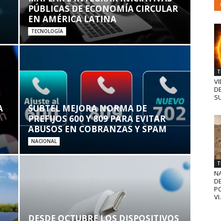
PÚBLICAS DE ECONOMÍA CIRCULAR
EN AMÉRICA LATINA
TECNOLOGÍA
T
VI
D
SU
A
SUBTEL MEJORA NORMA DE
PREFIJOS 600 Y 809 PARA EVITAR
ABUSOS EN COBRANZAS Y SPAM
NACIONAL
T
N
D
PO
VI.
DESDE OCTUBRE LOS DISPOSITIVOS