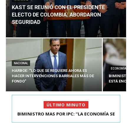
KAST SE REUNIÓ CON EL PRESIDENTE
ELECTO DE COLOMBIA: ABORDARON
SEGURIDAD
NACIONAL
ECONOMÍA
HARBOE: “LO QUE SE REQUIERE AHORA ES
HACER INTERVENCIONES BARRIALES MÁS DE
BIMINISTRO
FONDO”
ESTÁ ENCAU
ÚLTIMO MINUTO
BIMINISTRO MAS POR IPC: “LA ECONOMÍA SE
KAST SE REUNIÓ CON EL PRESIDENTE ELECTO DE
ESTÁ ENC...
COLOMBIA: A...