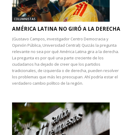
COLUMNISTAS
AMÉRICA LATINA NO GIRÓ A LA DERECHA
(Gustavo Campos, investigador Centro Democracia y
Opinión Pública, Universidad Central): Quizás la pregunta
relevante no sea por qué América Latina gira a la derecha.
La pregunta es por qué una parte creciente de los
ciudadanos ha dejado de creer que los partidos
tradicionales, de izquierda o de derecha, pueden resolver
los problemas que más les preocupan. Ahí podría estar el
verdadero cambio político de la región.