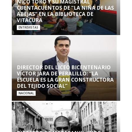
NICO TORO Y SU MAGISTRAL
CUENTACUENTOS DE “LA NIÑA DE LAS
ABEJAS” EN LA BIBLIOTECA DE
VITACURA
ENTREVISTAS
DIRECTOR DEL LICEO BICENTENARIO
VÍCTOR JARA DE PERALILLO: “LA
ESCUELA ES LA GRAN CONSTRUCTORA
DEL TEJIDO SOCIAL”
NACIONAL