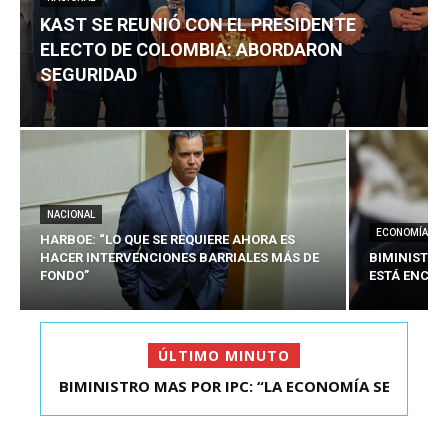
KAST SE REUNIÓ CON EL PRESIDENTE
ELECTO DE COLOMBIA: ABORDARON
SEGURIDAD
NACIONAL
ECONOMÍA
HARBOE: “LO QUE SE REQUIERE AHORA ES
HACER INTERVENCIONES BARRIALES MÁS DE
BIMINISTRO
FONDO”
ESTÁ ENCAU
ÚLTIMO MINUTO
BIMINISTRO MAS POR IPC: “LA ECONOMÍA SE
KAST SE REUNIÓ CON EL PRESIDENTE ELECTO DE
ESTÁ ENC...
COLOMBIA: A...