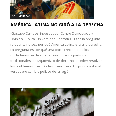
COLUMNISTAS
AMÉRICA LATINA NO GIRÓ A LA DERECHA
(Gustavo Campos, investigador Centro Democracia y
Opinión Pública, Universidad Central): Quizás la pregunta
relevante no sea por qué América Latina gira a la derecha.
La pregunta es por qué una parte creciente de los
ciudadanos ha dejado de creer que los partidos
tradicionales, de izquierda o de derecha, pueden resolver
los problemas que más les preocupan. Ahí podría estar el
verdadero cambio político de la región.