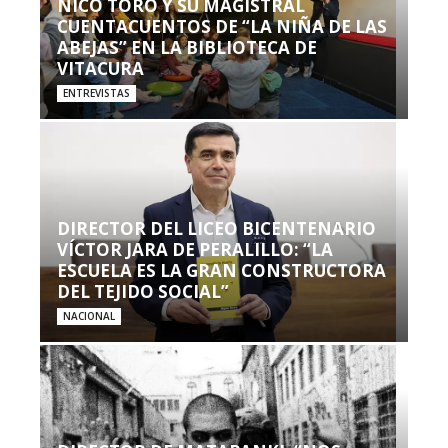
NICO TORO Y SU MAGISTRAL
CUENTACUENTOS DE “LA NIÑA DE LAS
ABEJAS” EN LA BIBLIOTECA DE
VITACURA
ENTREVISTAS
DIRECTOR DEL LICEO BICENTENARIO
VÍCTOR JARA DE PERALILLO: “LA
ESCUELA ES LA GRAN CONSTRUCTORA
DEL TEJIDO SOCIAL”
NACIONAL