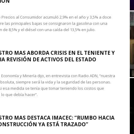
IÓN
de Precios al Consumidor acumuló 2,9% en el año y 3,5% a doce
re las principales bajas se consignaron la gasolina con una
 de 8,5% y el diésel con una caída del 13,5% en julio.
STRO MAS ABORDA CRISIS EN EL TENIENTE Y
A REVISIÓN DE ACTIVOS DEL ESTADO
de Economía y Minería dijo, en entrevista con Radio ADN, “nuestra
absoluta, siempre será la vida y la seguridad de las personas.
si esa medida se tenía que tomar teniendo los costos que
 lo que debía hacer”.
STRO MAS DESTACA IMACEC: “RUMBO HACIA
ONSTRUCCIÓN YA ESTÁ TRAZADO”