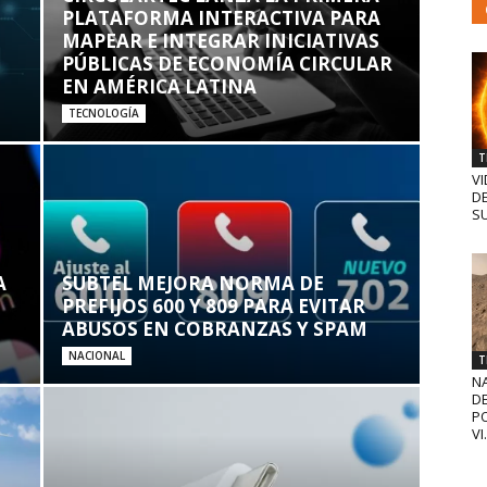
PLATAFORMA INTERACTIVA PARA
MAPEAR E INTEGRAR INICIATIVAS
PÚBLICAS DE ECONOMÍA CIRCULAR
EN AMÉRICA LATINA
TECNOLOGÍA
T
VI
D
SU
A
SUBTEL MEJORA NORMA DE
PREFIJOS 600 Y 809 PARA EVITAR
ABUSOS EN COBRANZAS Y SPAM
NACIONAL
T
N
D
PO
VI.