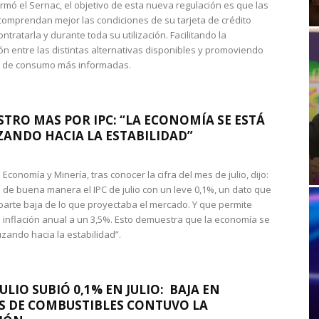
rmó el Sernac, el objetivo de esta nueva regulación es que las
omprendan mejor las condiciones de su tarjeta de crédito
ntratarla y durante toda su utilización. Facilitando la
n entre las distintas alternativas disponibles y promoviendo
s de consumo más informadas.
STRO MAS POR IPC: “LA ECONOMÍA SE ESTÁ
ANDO HACIA LA ESTABILIDAD”
de Economía y Minería, tras conocer la cifra del mes de julio, dijo:
 de buena manera el IPC de julio con un leve 0,1%, un dato que
 parte baja de lo que proyectaba el mercado. Y que permite
 inflación anual a un 3,5%. Esto demuestra que la economía se
zando hacia la estabilidad”.
JULIO SUBIÓ 0,1% EN JULIO: BAJA EN
S DE COMBUSTIBLES CONTUVO LA