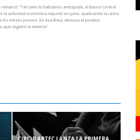
 remarcó: “Tal como lo habíamos anticipado, el Banco Central
e la actividad económica repuntó en junio, quebrando la racha
e los meses previos. En esa línea, destaca el positivo
que registró la minería”.
CIRCULARTEC LANZA LA PRIMERA