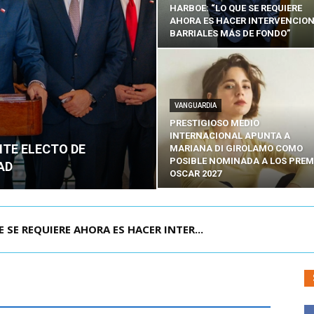
HARBOE: “LO QUE SE REQUIERE
AHORA ES HACER INTERVENCIO
BARRIALES MÁS DE FONDO”
VANGUARDIA
PRESTIGIOSO MEDIO
INTERNACIONAL APUNTA A
NTE ELECTO DE
MARIANA DI GIROLAMO COMO
POSIBLE NOMINADA A LOS PREM
AD
OSCAR 2027
POR IPC: “LA ECONOMÍA SE ESTÁ ENC...