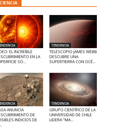
CIENCIA
ENDENCIA
TENDENCIA
DEO: EL INCREÍBLE
TELESCOPIO JAMES WEBB
ESCUBRIMIENTO EN LA
DESCUBRE UNA
PERFICIE SO...
SUPERTIERRA CON OCÉ...
ENDENCIA
TENDENCIA
ASA ANUNCIA
GRUPO CIENTÍFICO DE LA
ESCUBRIMIENTO DE
UNIVERSIDAD DE CHILE
SIBLES INDICIOS DE
LIDERA “MA...
..