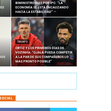
BIMINISTRO MAS POR IPC: “LA
NES
ECONOMÍA SE ESTÁ ENCAUZANDO
HACIA LA ESTABILIDAD”
TRIUNFO
ORTIZ Y LOS PRIMEROS DÍAS DE
VOZINHA: “OJALÁ PUEDA COMPETIR
IOS
A LA PAR DE SUS COMPAÑEROS LO
MÁS PRONTO POSIBLE”
SOCIAL