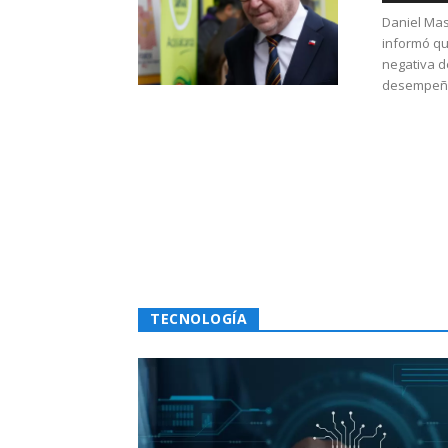
Daniel Mas
informó qu
negativa d
desempeño 
TECNOLOGÍA