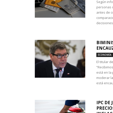
Según info
personas c
antes de co
comparació
decisione
BIMINI
ENCAUZ
ECONOMÍA
El titular 
“Recibimos
está en la
moderar la
está encau
IPC DE 
PRECIO