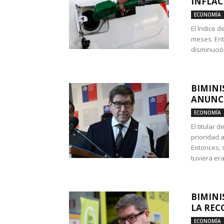
INFLAC
ECONOMÍA
El Índice 
meses. Ent
disminución
BIMINI
ANUNCI
ECONOMÍA
El titular 
prioridad 
Entonces, 
tuviera era
BIMINI
LA REC
ECONOMÍA