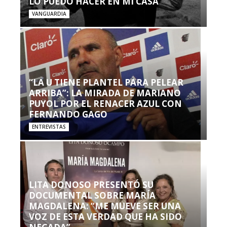
LO PUEDO HACER EN MI CASA’”
VANGUARDIA
“LA U TIENE PLANTEL PARA PELEAR
ARRIBA”: LA MIRADA DE MARIANO
PUYOL POR EL RENACER AZUL CON
FERNANDO GAGO
ENTREVISTAS
LITA DONOSO PRESENTÓ SU
DOCUMENTAL SOBRE MARÍA
MAGDALENA: “ME MUEVE SER UNA
VOZ DE ESTA VERDAD QUE HA SIDO