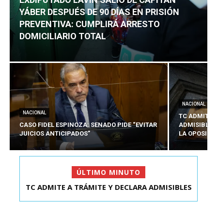
YÁBER DESPUÉS DE 90 DÍAS EN PRISIÓN
PREVENTIVA: CUMPLIRÁ ARRESTO
DOMICILIARIO TOTAL
NACIONAL
NACIONAL
TC ADMITE 
CASO FIDEL ESPINOZA: SENADO PIDE “EVITAR
ADMISIBLES
JUICIOS ANTICIPADOS”
LA OPOSICI
ÚLTIMO MINUTO
TC ADMITE A TRÁMITE Y DECLARA ADMISIBLES
EXDIPUTADO LAVÍN SALIÓ DE CAPITÁN YÁBER
LOS TRES REQU...
DESPUÉS DE 90 ...