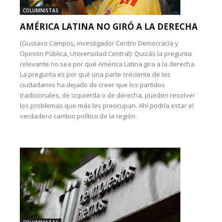
COLUMNISTAS
AMÉRICA LATINA NO GIRÓ A LA DERECHA
(Gustavo Campos, investigador Centro Democracia y
Opinión Pública, Universidad Central): Quizás la pregunta
relevante no sea por qué América Latina gira a la derecha.
La pregunta es por qué una parte creciente de los
ciudadanos ha dejado de creer que los partidos
tradicionales, de izquierda o de derecha, pueden resolver
los problemas que más les preocupan. Ahí podría estar el
verdadero cambio político de la región.