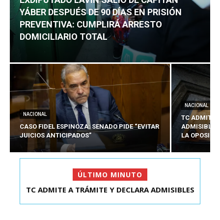
YÁBER DESPUÉS DE 90 DÍAS EN PRISIÓN
PREVENTIVA: CUMPLIRÁ ARRESTO
DOMICILIARIO TOTAL
NACIONAL
NACIONAL
TC ADMITE 
CASO FIDEL ESPINOZA: SENADO PIDE “EVITAR
ADMISIBLES
JUICIOS ANTICIPADOS”
LA OPOSICI
ÚLTIMO MINUTO
TC ADMITE A TRÁMITE Y DECLARA ADMISIBLES
EXDIPUTADO LAVÍN SALIÓ DE CAPITÁN YÁBER
LOS TRES REQU...
DESPUÉS DE 90 ...