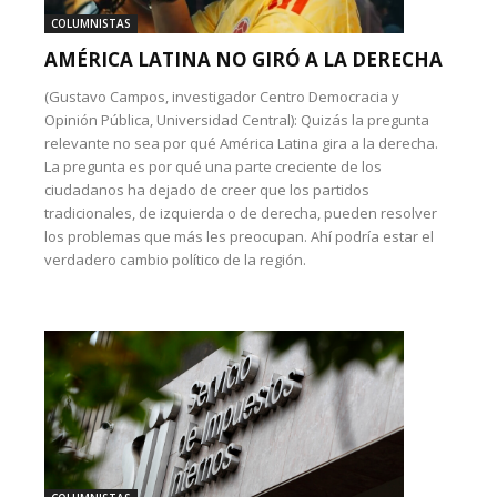
COLUMNISTAS
AMÉRICA LATINA NO GIRÓ A LA DERECHA
(Gustavo Campos, investigador Centro Democracia y
Opinión Pública, Universidad Central): Quizás la pregunta
relevante no sea por qué América Latina gira a la derecha.
La pregunta es por qué una parte creciente de los
ciudadanos ha dejado de creer que los partidos
tradicionales, de izquierda o de derecha, pueden resolver
los problemas que más les preocupan. Ahí podría estar el
verdadero cambio político de la región.