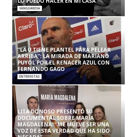
LO PUEDO HACER EN MI CASA’”
VANGUARDIA
“LA U TIENE PLANTEL PARA PELEAR
ARRIBA”: LA MIRADA DE MARIANO
PUYOL POR EL RENACER AZUL CON
FERNANDO GAGO
ENTREVISTAS
LITA DONOSO PRESENTÓ SU
DOCUMENTAL SOBRE MARÍA
MAGDALENA: “ME MUEVE SER UNA
VOZ DE ESTA VERDAD QUE HA SIDO