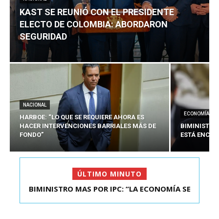
KAST SE REUNIÓ CON EL PRESIDENTE
ELECTO DE COLOMBIA: ABORDARON
SEGURIDAD
NACIONAL
ECONOMÍA
HARBOE: “LO QUE SE REQUIERE AHORA ES
HACER INTERVENCIONES BARRIALES MÁS DE
BIMINISTRO
FONDO”
ESTÁ ENCAU
ÚLTIMO MINUTO
BIMINISTRO MAS POR IPC: “LA ECONOMÍA SE
KAST SE REUNIÓ CON EL PRESIDENTE ELECTO DE
ESTÁ ENC...
COLOMBIA: A...