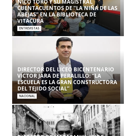
NICO TORO Y SU MAGISTRAL
CUENTACUENTOS DE “LA NIÑA DE LAS
ABEJAS” EN LA BIBLIOTECA DE
VITACURA
ENTREVISTAS
DIRECTOR DEL LICEO BICENTENARIO
VÍCTOR JARA DE PERALILLO: “LA
ESCUELA ES LA GRAN CONSTRUCTORA
DEL TEJIDO SOCIAL”
NACIONAL