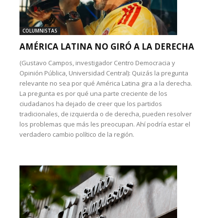
COLUMNISTAS
AMÉRICA LATINA NO GIRÓ A LA DERECHA
(Gustavo Campos, investigador Centro Democracia y
Opinión Pública, Universidad Central): Quizás la pregunta
relevante no sea por qué América Latina gira a la derecha.
La pregunta es por qué una parte creciente de los
ciudadanos ha dejado de creer que los partidos
tradicionales, de izquierda o de derecha, pueden resolver
los problemas que más les preocupan. Ahí podría estar el
verdadero cambio político de la región.