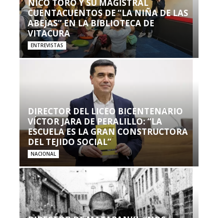
NICO TORO Y SU MAGISTRAL
CUENTACUENTOS DE “LA NIÑA DE LAS
ABEJAS” EN LA BIBLIOTECA DE
VITACURA
ENTREVISTAS
DIRECTOR DEL LICEO BICENTENARIO
VÍCTOR JARA DE PERALILLO: “LA
ESCUELA ES LA GRAN CONSTRUCTORA
DEL TEJIDO SOCIAL”
NACIONAL