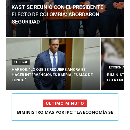
KAST SE REUNIÓ CON EL PRESIDENTE
ELECTO DE COLOMBIA: ABORDARON
SEGURIDAD
NACIONAL
ECONOMÍA
HARBOE: “LO QUE SE REQUIERE AHORA ES
HACER INTERVENCIONES BARRIALES MÁS DE
BIMINISTRO
FONDO”
ESTÁ ENCAU
ÚLTIMO MINUTO
BIMINISTRO MAS POR IPC: “LA ECONOMÍA SE
KAST SE REUNIÓ CON EL PRESIDENTE ELECTO DE
ESTÁ ENC...
COLOMBIA: A...