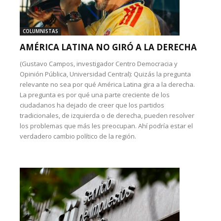
COLUMNISTAS
AMÉRICA LATINA NO GIRÓ A LA DERECHA
(Gustavo Campos, investigador Centro Democracia y
Opinión Pública, Universidad Central): Quizás la pregunta
relevante no sea por qué América Latina gira a la derecha.
La pregunta es por qué una parte creciente de los
ciudadanos ha dejado de creer que los partidos
tradicionales, de izquierda o de derecha, pueden resolver
los problemas que más les preocupan. Ahí podría estar el
verdadero cambio político de la región.