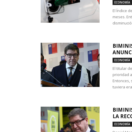
ECONOMÍA
El Índice 
meses. Ent
disminución
BIMINI
ANUNCI
ECONOMÍA
El titular 
prioridad 
Entonces, 
tuviera era
BIMINI
LA REC
ECONOMÍA