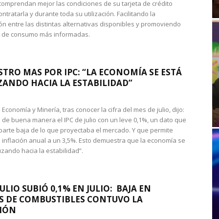
omprendan mejor las condiciones de su tarjeta de crédito
ntratarla y durante toda su utilización. Facilitando la
n entre las distintas alternativas disponibles y promoviendo
s de consumo más informadas.
STRO MAS POR IPC: “LA ECONOMÍA SE ESTÁ
ANDO HACIA LA ESTABILIDAD”
de Economía y Minería, tras conocer la cifra del mes de julio, dijo:
 de buena manera el IPC de julio con un leve 0,1%, un dato que
 parte baja de lo que proyectaba el mercado. Y que permite
 inflación anual a un 3,5%. Esto demuestra que la economía se
zando hacia la estabilidad”.
JULIO SUBIÓ 0,1% EN JULIO: BAJA EN
S DE COMBUSTIBLES CONTUVO LA
IÓN