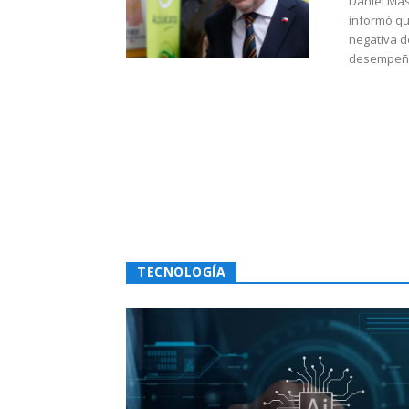
Daniel Mas
informó qu
negativa d
desempeño 
TECNOLOGÍA