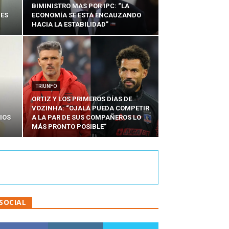
BIMINISTRO MAS POR IPC: “LA
NES
ECONOMÍA SE ESTÁ ENCAUZANDO
HACIA LA ESTABILIDAD”
TRIUNFO
ORTIZ Y LOS PRIMEROS DÍAS DE
VOZINHA: “OJALÁ PUEDA COMPETIR
IOS
A LA PAR DE SUS COMPAÑEROS LO
MÁS PRONTO POSIBLE”
SOCIAL