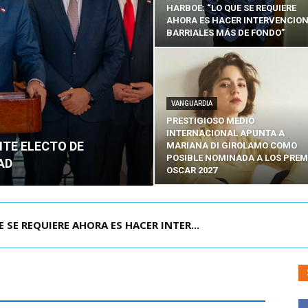
HARBOE: “LO QUE SE REQUIERE
AHORA ES HACER INTERVENCIO
BARRIALES MÁS DE FONDO”
VANGUARDIA
PRESTIGIOSO MEDIO
INTERNACIONAL APUNTA A
NTE ELECTO DE
MARIANA DI GIROLAMO COMO
POSIBLE NOMINADA A LOS PREM
AD
OSCAR 2027
POR IPC: “LA ECONOMÍA SE ESTÁ ENC...