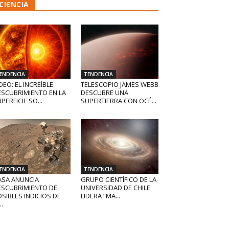
CIENCIA
ENDENCIA
TENDENCIA
DEO: EL INCREÍBLE
TELESCOPIO JAMES WEBB
ESCUBRIMIENTO EN LA
DESCUBRE UNA
PERFICIE SO...
SUPERTIERRA CON OCÉ...
ENDENCIA
TENDENCIA
ASA ANUNCIA
GRUPO CIENTÍFICO DE LA
ESCUBRIMIENTO DE
UNIVERSIDAD DE CHILE
SIBLES INDICIOS DE
LIDERA “MA...
..