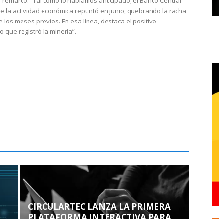
 remarcó: “Tal como lo habíamos anticipado, el Banco Central
e la actividad económica repuntó en junio, quebrando la racha
e los meses previos. En esa línea, destaca el positivo
que registró la minería”.
CIRCULARTEC LANZA LA PRIMERA
PLATAFORMA INTERACTIVA PARA