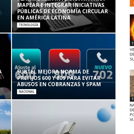
MAPEAR E INTEGRAR INICIATIVAS
PÚBLICAS DE ECONOMÍA CIRCULAR
EN AMÉRICA LATINA
TECNOLOGÍA
T
VI
D
SU
A
SUBTEL MEJORA NORMA DE
PREFIJOS 600 Y 809 PARA EVITAR
ABUSOS EN COBRANZAS Y SPAM
NACIONAL
T
N
D
PO
VI.