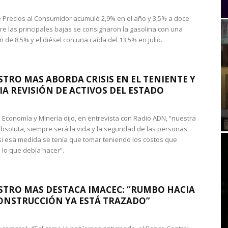
de Precios al Consumidor acumuló 2,9% en el año y 3,5% a doce
re las principales bajas se consignaron la gasolina con una
 de 8,5% y el diésel con una caída del 13,5% en julio.
STRO MAS ABORDA CRISIS EN EL TENIENTE Y
A REVISIÓN DE ACTIVOS DEL ESTADO
de Economía y Minería dijo, en entrevista con Radio ADN, “nuestra
absoluta, siempre será la vida y la seguridad de las personas.
si esa medida se tenía que tomar teniendo los costos que
 lo que debía hacer”.
STRO MAS DESTACA IMACEC: “RUMBO HACIA
ONSTRUCCIÓN YA ESTÁ TRAZADO”