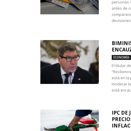
personas c
antes de co
comparació
decisione
BIMINI
ENCAUZ
ECONOMÍA
El titular 
“Recibimos
está en la
moderar la
está encau
IPC DE 
PRECIO
INFLAC