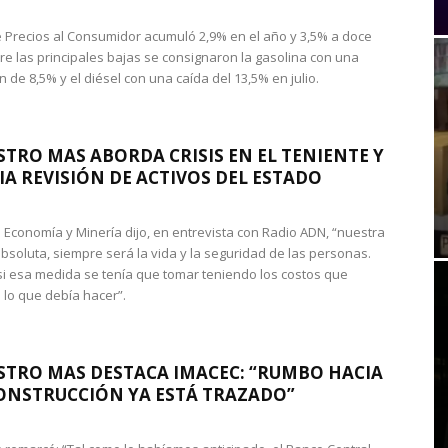
de Precios al Consumidor acumuló 2,9% en el año y 3,5% a doce
re las principales bajas se consignaron la gasolina con una
 de 8,5% y el diésel con una caída del 13,5% en julio.
STRO MAS ABORDA CRISIS EN EL TENIENTE Y
A REVISIÓN DE ACTIVOS DEL ESTADO
de Economía y Minería dijo, en entrevista con Radio ADN, “nuestra
absoluta, siempre será la vida y la seguridad de las personas.
si esa medida se tenía que tomar teniendo los costos que
 lo que debía hacer”.
STRO MAS DESTACA IMACEC: “RUMBO HACIA
ONSTRUCCIÓN YA ESTÁ TRAZADO”