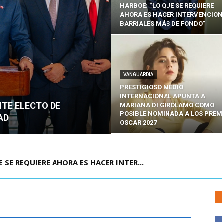
HARBOE: “LO QUE SE REQUIERE
AHORA ES HACER INTERVENCIO
BARRIALES MÁS DE FONDO”
VANGUARDIA
PRESTIGIOSO MEDIO
INTERNACIONAL APUNTA A
NTE ELECTO DE
MARIANA DI GIROLAMO COMO
POSIBLE NOMINADA A LOS PREM
AD
OSCAR 2027
POR IPC: “LA ECONOMÍA SE ESTÁ ENC...