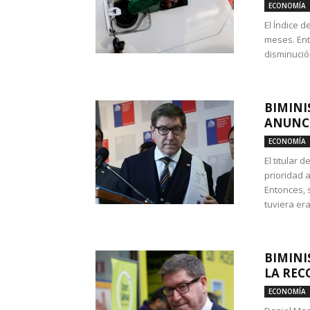
ECONOMÍA
El Índice 
meses. Ent
disminución
BIMINI
ANUNCI
ECONOMÍA
El titular 
prioridad 
Entonces, 
tuviera era
BIMINI
LA REC
ECONOMÍA