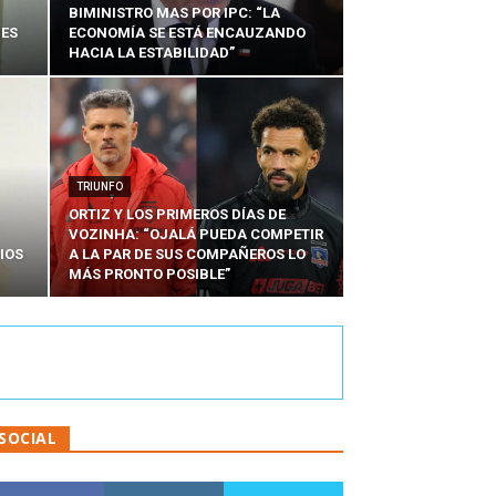
BIMINISTRO MAS POR IPC: “LA
NES
ECONOMÍA SE ESTÁ ENCAUZANDO
HACIA LA ESTABILIDAD”
TRIUNFO
ORTIZ Y LOS PRIMEROS DÍAS DE
VOZINHA: “OJALÁ PUEDA COMPETIR
IOS
A LA PAR DE SUS COMPAÑEROS LO
MÁS PRONTO POSIBLE”
SOCIAL