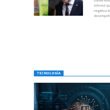
Daniel Mas
informó qu
negativa d
desempeño 
TECNOLOGÍA