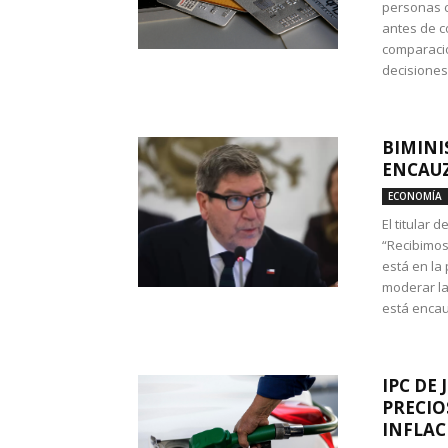
personas c
antes de co
comparació
decisione
BIMINI
ENCAUZ
ECONOMÍA
El titular 
“Recibimos
está en la
moderar la
está encau
IPC DE 
PRECIO
INFLAC