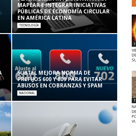
MAPEAR E INTEGRAR INICIATIVAS
PÚBLICAS DE ECONOMÍA CIRCULAR
EN AMÉRICA LATINA
TECNOLOGÍA
T
VI
D
SU
A
SUBTEL MEJORA NORMA DE
PREFIJOS 600 Y 809 PARA EVITAR
ABUSOS EN COBRANZAS Y SPAM
NACIONAL
T
N
D
PO
VI.