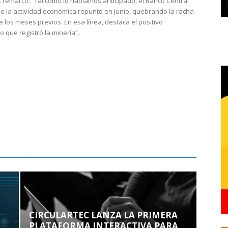
 remarcó: “Tal como lo habíamos anticipado, el Banco Central
e la actividad económica repuntó en junio, quebrando la racha
e los meses previos. En esa línea, destaca el positivo
que registró la minería”.
CIRCULARTEC LANZA LA PRIMERA
PLATAFORMA INTERACTIVA PARA