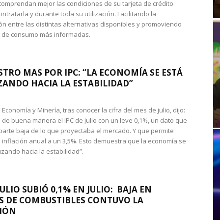
omprendan mejor las condiciones de su tarjeta de crédito
ntratarla y durante toda su utilización. Facilitando la
n entre las distintas alternativas disponibles y promoviendo
s de consumo más informadas.
STRO MAS POR IPC: “LA ECONOMÍA SE ESTÁ
ANDO HACIA LA ESTABILIDAD”
de Economía y Minería, tras conocer la cifra del mes de julio, dijo:
 de buena manera el IPC de julio con un leve 0,1%, un dato que
 parte baja de lo que proyectaba el mercado. Y que permite
 inflación anual a un 3,5%. Esto demuestra que la economía se
zando hacia la estabilidad”.
JULIO SUBIÓ 0,1% EN JULIO: BAJA EN
S DE COMBUSTIBLES CONTUVO LA
IÓN