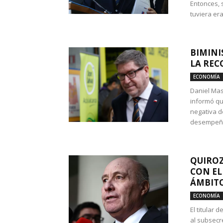
Entonces, 
tuviera era
BIMINI
LA REC
ECONOMÍA
Daniel Mas
informó qu
negativa d
desempeño 
QUIROZ
CON EL
ÁMBITO
ECONOMÍA
El titular
al subsecr