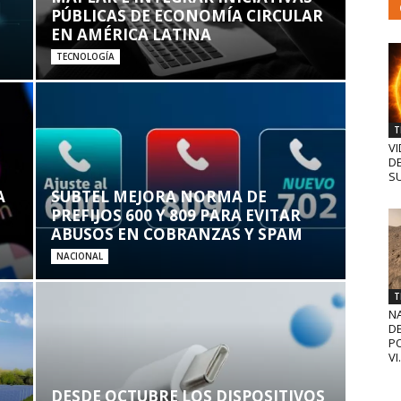
PÚBLICAS DE ECONOMÍA CIRCULAR
EN AMÉRICA LATINA
TECNOLOGÍA
T
VI
D
SU
A
SUBTEL MEJORA NORMA DE
PREFIJOS 600 Y 809 PARA EVITAR
ABUSOS EN COBRANZAS Y SPAM
NACIONAL
T
N
D
PO
VI.
DESDE OCTUBRE LOS DISPOSITIVOS