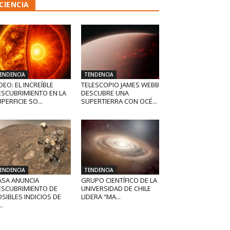
CIENCIA
ENDENCIA
TENDENCIA
DEO: EL INCREÍBLE
TELESCOPIO JAMES WEBB
ESCUBRIMIENTO EN LA
DESCUBRE UNA
PERFICIE SO...
SUPERTIERRA CON OCÉ...
ENDENCIA
TENDENCIA
ASA ANUNCIA
GRUPO CIENTÍFICO DE LA
ESCUBRIMIENTO DE
UNIVERSIDAD DE CHILE
SIBLES INDICIOS DE
LIDERA “MA...
..