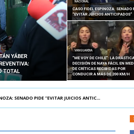
NACIONAL
CASO FIDEL ESPINOZA: SENADO 
“EVITAR JUICIOS ANTICIPADOS”
VANGUARDIA
ITÁN YÁBER
“ME VOY DE CHILE”: LA DRÁSTIC
PREVENTIVA:
DECISIÓN DE NAYA FÁCIL EN MED
DE CRÍTICAS RECIBIDAS POR
O TOTAL
CONDUCIR A MÁS DE 200 KM/H
ÁMITE Y DECLARA ADMISIBLES LOS TRES REQU...