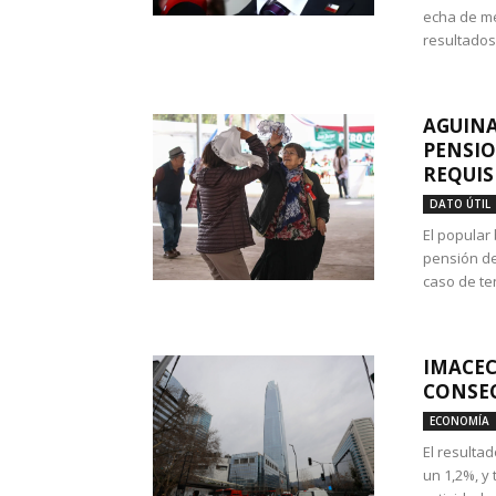
echa de me
resultados
AGUINA
PENSIO
REQUIS
DATO ÚTIL
El popular
pensión de
caso de te
IMACEC
CONSEC
ECONOMÍA
El resulta
un 1,2%, y