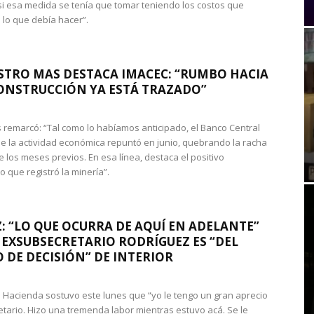
si esa medida se tenía que tomar teniendo los costos que
 lo que debía hacer”.
STRO MAS DESTACA IMACEC: “RUMBO HACIA
ONSTRUCCIÓN YA ESTÁ TRAZADO”
 remarcó: “Tal como lo habíamos anticipado, el Banco Central
e la actividad económica repuntó en junio, quebrando la racha
e los meses previos. En esa línea, destaca el positivo
que registró la minería”.
: “LO QUE OCURRA DE AQUÍ EN ADELANTE”
 EXSUBSECRETARIO RODRÍGUEZ ES “DEL
 DE DECISIÓN” DE INTERIOR
 de Hacienda sostuvo este lunes que “yo le tengo un gran aprecio
etario. Hizo una tremenda labor mientras estuvo acá. Se le