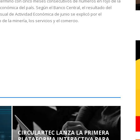
 terminó con cinco meses consecutivos de números en rojo de la
económica del país. Según el Banco Central, el resultado del
sual de Actividad Económica de junio se explicó por el
 de la minería, los servicios y el comercio.
CIRCULARTEC LANZA LA PRIMERA
PLATAFORMA INTERACTIVA PARA