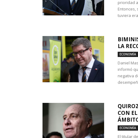
prioridad 
Entonces, 
tuviera era
BIMINI
LA REC
ECONOMÍA
Daniel Mas
informó qu
negativa d
desempeño 
QUIROZ
CON EL
ÁMBITO
ECONOMÍA
El titular