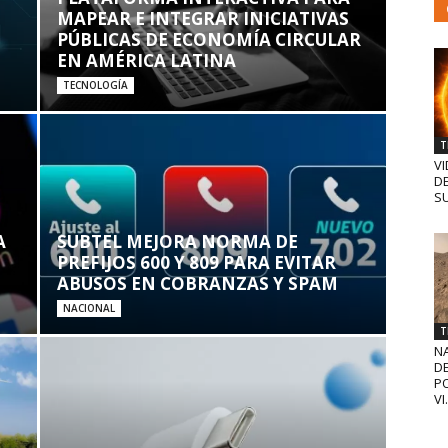
MAPEAR E INTEGRAR INICIATIVAS
PÚBLICAS DE ECONOMÍA CIRCULAR
EN AMÉRICA LATINA
TECNOLOGÍA
T
VI
D
SU
A
SUBTEL MEJORA NORMA DE
PREFIJOS 600 Y 809 PARA EVITAR
ABUSOS EN COBRANZAS Y SPAM
NACIONAL
T
N
D
PO
VI.