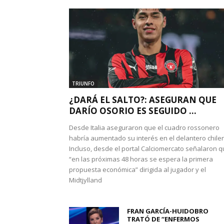
TRIUNFO
¿DARÁ EL SALTO?: ASEGURAN QUE
DARÍO OSORIO ES SEGUIDO ...
Desde Italia aseguraron que el cuadro rossonero
habría aumentado su interés en el delantero chile
Incluso, desde el portal Calciomercato señalaron 
“en las próximas 48 horas se espera la primera
propuesta económica” dirigida al jugador y el
Midtjylland
FRAN GARCÍA-HUIDOBRO
TRATÓ DE “ENFERMOS