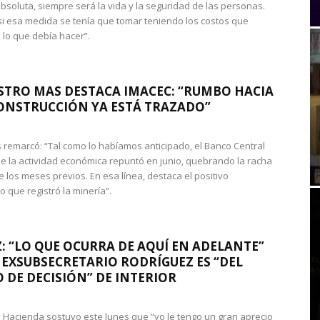
absoluta, siempre será la vida y la seguridad de las personas.
si esa medida se tenía que tomar teniendo los costos que
 lo que debía hacer”.
STRO MAS DESTACA IMACEC: “RUMBO HACIA
ONSTRUCCIÓN YA ESTÁ TRAZADO”
 remarcó: “Tal como lo habíamos anticipado, el Banco Central
e la actividad económica repuntó en junio, quebrando la racha
e los meses previos. En esa línea, destaca el positivo
que registró la minería”.
: “LO QUE OCURRA DE AQUÍ EN ADELANTE”
 EXSUBSECRETARIO RODRÍGUEZ ES “DEL
 DE DECISIÓN” DE INTERIOR
 de Hacienda sostuvo este lunes que “yo le tengo un gran aprecio