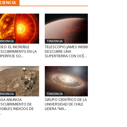
CIENCIA
ENDENCIA
TENDENCIA
DEO: EL INCREÍBLE
TELESCOPIO JAMES WEBB
ESCUBRIMIENTO EN LA
DESCUBRE UNA
PERFICIE SO...
SUPERTIERRA CON OCÉ...
ENDENCIA
TENDENCIA
ASA ANUNCIA
GRUPO CIENTÍFICO DE LA
ESCUBRIMIENTO DE
UNIVERSIDAD DE CHILE
SIBLES INDICIOS DE
LIDERA “MA...
..