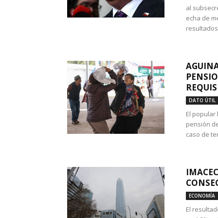
al subsecr
echa de me
resultados
AGUINA
PENSIO
REQUIS
DATO ÚTIL
El popular
pensión de
caso de te
IMACEC
CONSEC
ECONOMÍA
El resulta