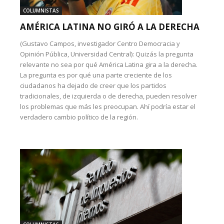
COLUMNISTAS
AMÉRICA LATINA NO GIRÓ A LA DERECHA
(Gustavo Campos, investigador Centro Democracia y
Opinión Pública, Universidad Central): Quizás la pregunta
relevante no sea por qué América Latina gira a la derecha.
La pregunta es por qué una parte creciente de los
ciudadanos ha dejado de creer que los partidos
tradicionales, de izquierda o de derecha, pueden resolver
los problemas que más les preocupan. Ahí podría estar el
verdadero cambio político de la región.