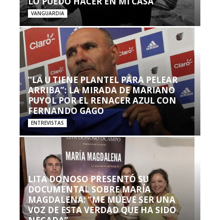
LO PUEDO HACER EN MI CASA’”
VANGUARDIA
“LA U TIENE PLANTEL PARA PELEAR
ARRIBA”: LA MIRADA DE MARIANO
PUYOL POR EL RENACER AZUL CON
FERNANDO GAGO
ENTREVISTAS
LITA DONOSO PRESENTÓ SU
DOCUMENTAL SOBRE MARÍA
MAGDALENA: “ME MUEVE SER UNA
VOZ DE ESTA VERDAD QUE HA SIDO