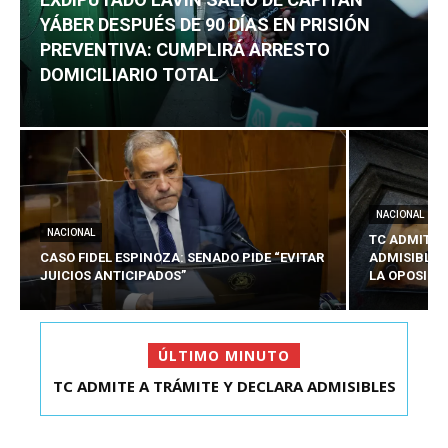
YÁBER DESPUÉS DE 90 DÍAS EN PRISIÓN
PREVENTIVA: CUMPLIRÁ ARRESTO
DOMICILIARIO TOTAL
NACIONAL
NACIONAL
TC ADMITE 
CASO FIDEL ESPINOZA: SENADO PIDE “EVITAR
ADMISIBLES
JUICIOS ANTICIPADOS”
LA OPOSICI
ÚLTIMO MINUTO
TC ADMITE A TRÁMITE Y DECLARA ADMISIBLES
EXDIPUTADO LAVÍN SALIÓ DE CAPITÁN YÁBER
LOS TRES REQU...
DESPUÉS DE 90 ...