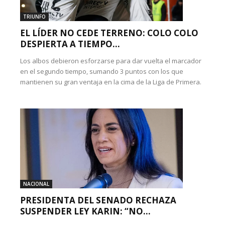
TRIUNFO
EL LÍDER NO CEDE TERRENO: COLO COLO
DESPIERTA A TIEMPO...
Los albos debieron esforzarse para dar vuelta el marcador
en el segundo tiempo, sumando 3 puntos con los que
mantienen su gran ventaja en la cima de la Liga de Primera.
NACIONAL
PRESIDENTA DEL SENADO RECHAZA
SUSPENDER LEY KARIN: “NO...