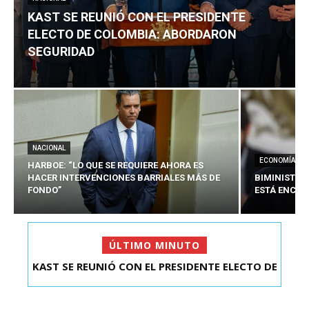
KAST SE REUNIÓ CON EL PRESIDENTE
ELECTO DE COLOMBIA: ABORDARON
SEGURIDAD
NACIONAL
ECONOMÍA
HARBOE: “LO QUE SE REQUIERE AHORA ES
HACER INTERVENCIONES BARRIALES MÁS DE
BIMINISTRO
FONDO”
ESTÁ ENCAU
ÚLTIMO MINUTO
HARBOE: “LO QUE SE REQUIERE AHORA ES HACER
INTER...