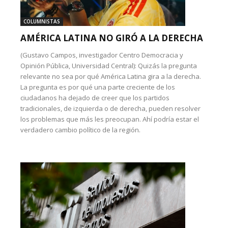
COLUMNISTAS
AMÉRICA LATINA NO GIRÓ A LA DERECHA
(Gustavo Campos, investigador Centro Democracia y
Opinión Pública, Universidad Central): Quizás la pregunta
relevante no sea por qué América Latina gira a la derecha.
La pregunta es por qué una parte creciente de los
ciudadanos ha dejado de creer que los partidos
tradicionales, de izquierda o de derecha, pueden resolver
los problemas que más les preocupan. Ahí podría estar el
verdadero cambio político de la región.