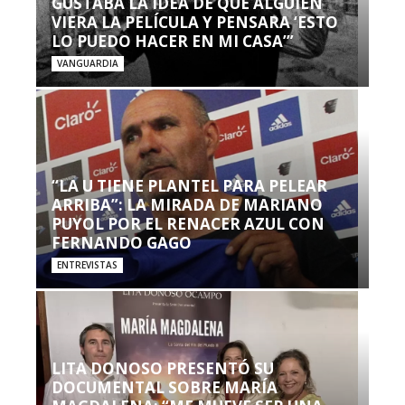
GUSTABA LA IDEA DE QUE ALGUIEN
VIERA LA PELÍCULA Y PENSARA ‘ESTO
LO PUEDO HACER EN MI CASA’”
VANGUARDIA
“LA U TIENE PLANTEL PARA PELEAR
ARRIBA”: LA MIRADA DE MARIANO
PUYOL POR EL RENACER AZUL CON
FERNANDO GAGO
ENTREVISTAS
LITA DONOSO PRESENTÓ SU
DOCUMENTAL SOBRE MARÍA