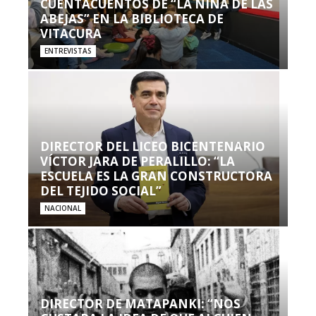
CUENTACUENTOS DE “LA NIÑA DE LAS
ABEJAS” EN LA BIBLIOTECA DE
VITACURA
ENTREVISTAS
DIRECTOR DEL LICEO BICENTENARIO
VÍCTOR JARA DE PERALILLO: “LA
ESCUELA ES LA GRAN CONSTRUCTORA
DEL TEJIDO SOCIAL”
NACIONAL
DIRECTOR DE MATAPANKI: “NOS