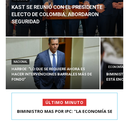
KAST SE REUNIÓ CON EL PRESIDENTE
ELECTO DE COLOMBIA: ABORDARON
SEGURIDAD
NACIONAL
ECONOMÍA
HARBOE: “LO QUE SE REQUIERE AHORA ES
HACER INTERVENCIONES BARRIALES MÁS DE
BIMINISTRO
FONDO”
ESTÁ ENCAU
ÚLTIMO MINUTO
BIMINISTRO MAS POR IPC: “LA ECONOMÍA SE
ESTÁ ENC...