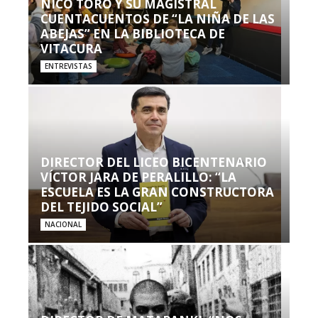
NICO TORO Y SU MAGISTRAL
CUENTACUENTOS DE “LA NIÑA DE LAS
ABEJAS” EN LA BIBLIOTECA DE
VITACURA
ENTREVISTAS
DIRECTOR DEL LICEO BICENTENARIO
VÍCTOR JARA DE PERALILLO: “LA
ESCUELA ES LA GRAN CONSTRUCTORA
DEL TEJIDO SOCIAL”
NACIONAL