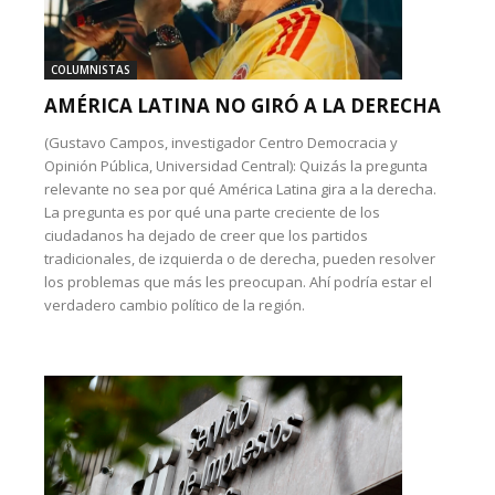
COLUMNISTAS
AMÉRICA LATINA NO GIRÓ A LA DERECHA
(Gustavo Campos, investigador Centro Democracia y
Opinión Pública, Universidad Central): Quizás la pregunta
relevante no sea por qué América Latina gira a la derecha.
La pregunta es por qué una parte creciente de los
ciudadanos ha dejado de creer que los partidos
tradicionales, de izquierda o de derecha, pueden resolver
los problemas que más les preocupan. Ahí podría estar el
verdadero cambio político de la región.