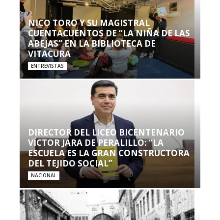
NICO TORO Y SU MAGISTRAL
CUENTACUENTOS DE “LA NIÑA DE LAS
ABEJAS” EN LA BIBLIOTECA DE
VITACURA
ENTREVISTAS
DIRECTOR DEL LICEO BICENTENARIO
VÍCTOR JARA DE PERALILLO: “LA
ESCUELA ES LA GRAN CONSTRUCTORA
DEL TEJIDO SOCIAL”
NACIONAL