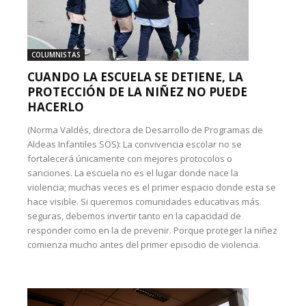
COLUMNISTAS
CUANDO LA ESCUELA SE DETIENE, LA
PROTECCIÓN DE LA NIÑEZ NO PUEDE
HACERLO
(Norma Valdés, directora de Desarrollo de Programas de
Aldeas Infantiles SOS): La convivencia escolar no se
fortalecerá únicamente con mejores protocolos o
sanciones. La escuela no es el lugar donde nace la
violencia; muchas veces es el primer espacio donde esta se
hace visible. Si queremos comunidades educativas más
seguras, debemos invertir tanto en la capacidad de
responder como en la de prevenir. Porque proteger la niñez
comienza mucho antes del primer episodio de violencia.