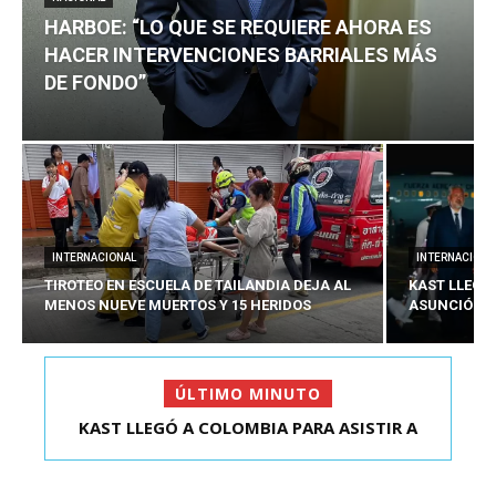
HARBOE: “LO QUE SE REQUIERE AHORA ES
HACER INTERVENCIONES BARRIALES MÁS
DE FONDO”
INTERNACIONAL
INTERNACIONA
TIROTEO EN ESCUELA DE TAILANDIA DEJA AL
KAST LLEGÓ
MENOS NUEVE MUERTOS Y 15 HERIDOS
ASUNCIÓN D
ÚLTIMO MINUTO
KAST LLEGÓ A COLOMBIA PARA ASISTIR A
ASUNCIÓN DE ABELA...