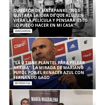
DIRECTOR DE MATAPANKI: “NOS
GUSTABA LA IDEA DE QUE ALGUIEN
VIERA LA PELÍCULA Y PENSARA ‘ESTO
LO PUEDO HACER EN MI CASA’”
VANGUARDIA
“LA U TIENE PLANTEL PARA PELEAR
ARRIBA”: LA MIRADA DE MARIANO
PUYOL POR EL RENACER AZUL CON
FERNANDO GAGO
ENTREVISTAS