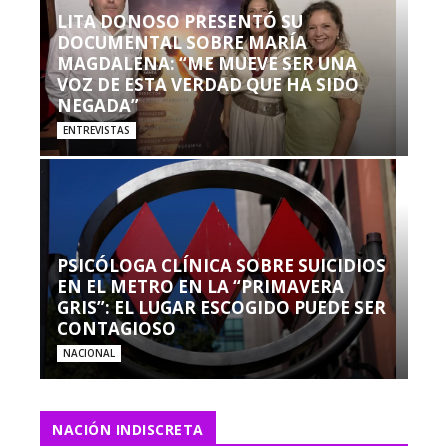
LITA DONOSO PRESENTÓ SU
DOCUMENTAL SOBRE MARÍA
MAGDALENA: “ME MUEVE SER UNA
VOZ DE ESTA VERDAD QUE HA SIDO
NEGADA”
ENTREVISTAS
PSICÓLOGA CLÍNICA SOBRE SUICIDIOS
EN EL METRO EN LA “PRIMAVERA
GRIS”: EL LUGAR ESCOGIDO PUEDE SER
CONTAGIOSO
NACIONAL
NACIÓN INDISCRETA