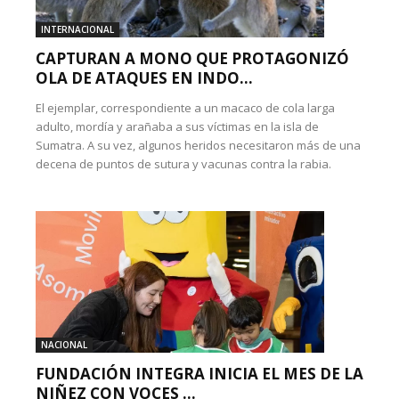
INTERNACIONAL
CAPTURAN A MONO QUE PROTAGONIZÓ
OLA DE ATAQUES EN INDO...
El ejemplar, correspondiente a un macaco de cola larga
adulto, mordía y arañaba a sus víctimas en la isla de
Sumatra. A su vez, algunos heridos necesitaron más de una
decena de puntos de sutura y vacunas contra la rabia.
NACIONAL
FUNDACIÓN INTEGRA INICIA EL MES DE LA
NIÑEZ CON VOCES ...