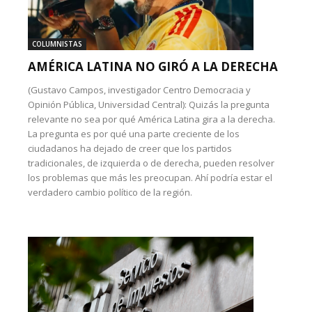
COLUMNISTAS
AMÉRICA LATINA NO GIRÓ A LA DERECHA
(Gustavo Campos, investigador Centro Democracia y
Opinión Pública, Universidad Central): Quizás la pregunta
relevante no sea por qué América Latina gira a la derecha.
La pregunta es por qué una parte creciente de los
ciudadanos ha dejado de creer que los partidos
tradicionales, de izquierda o de derecha, pueden resolver
los problemas que más les preocupan. Ahí podría estar el
verdadero cambio político de la región.