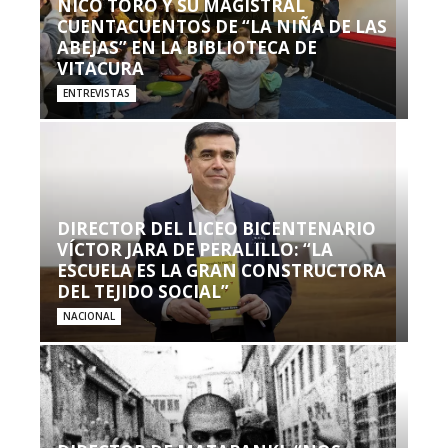
NICO TORO Y SU MAGISTRAL
CUENTACUENTOS DE “LA NIÑA DE LAS
ABEJAS” EN LA BIBLIOTECA DE
VITACURA
ENTREVISTAS
DIRECTOR DEL LICEO BICENTENARIO
VÍCTOR JARA DE PERALILLO: “LA
ESCUELA ES LA GRAN CONSTRUCTORA
DEL TEJIDO SOCIAL”
NACIONAL