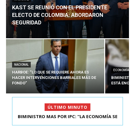
KAST SE REUNIÓ CON EL PRESIDENTE
ELECTO DE COLOMBIA: ABORDARON
SEGURIDAD
NACIONAL
ECONOMÍA
HARBOE: “LO QUE SE REQUIERE AHORA ES
HACER INTERVENCIONES BARRIALES MÁS DE
BIMINISTRO
FONDO”
ESTÁ ENCAU
ÚLTIMO MINUTO
BIMINISTRO MAS POR IPC: “LA ECONOMÍA SE
ESTÁ ENC...