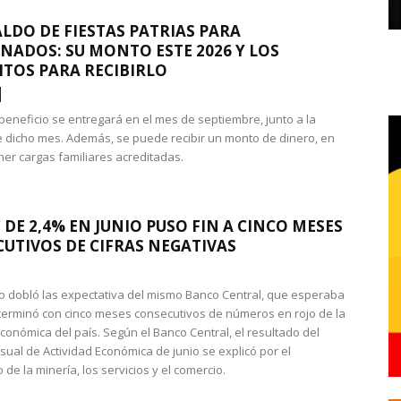
LDO DE FIESTAS PATRIAS PARA
NADOS: SU MONTO ESTE 2026 Y LOS
ITOS PARA RECIBIRLO
 beneficio se entregará en el mes de septiembre, junto a la
 dicho mes. Además, se puede recibir un monto de dinero, en
ner cargas familiares acreditadas.
 DE 2,4% EN JUNIO PUSO FIN A CINCO MESES
UTIVOS DE CIFRAS NEGATIVAS
do dobló las expectativa del mismo Banco Central, que esperaba
 terminó con cinco meses consecutivos de números en rojo de la
económica del país. Según el Banco Central, el resultado del
sual de Actividad Económica de junio se explicó por el
 de la minería, los servicios y el comercio.