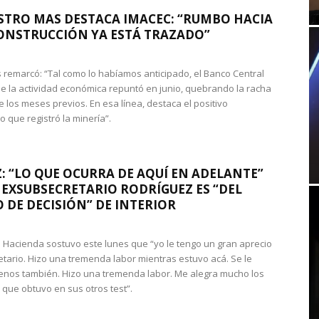
STRO MAS DESTACA IMACEC: “RUMBO HACIA
ONSTRUCCIÓN YA ESTÁ TRAZADO”
 remarcó: “Tal como lo habíamos anticipado, el Banco Central
e la actividad económica repuntó en junio, quebrando la racha
e los meses previos. En esa línea, destaca el positivo
que registró la minería”.
: “LO QUE OCURRA DE AQUÍ EN ADELANTE”
 EXSUBSECRETARIO RODRÍGUEZ ES “DEL
 DE DECISIÓN” DE INTERIOR
 de Hacienda sostuvo este lunes que “yo le tengo un gran aprecio
etario. Hizo una tremenda labor mientras estuvo acá. Se le
nos también. Hizo una tremenda labor. Me alegra mucho los
 que obtuvo en sus otros test”.