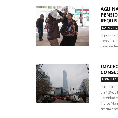
AGUINA
PENSIO
REQUIS
DATO ÚTIL
El popular
pensión de
caso de te
IMACEC
CONSEC
ECONOMÍA
El resulta
un 1,2%, y
actividad 
Índice Men
crecimiento