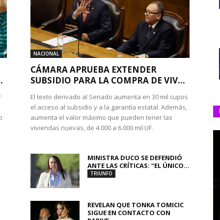
NACIONAL
CÁMARA APRUEBA EXTENDER
.
SUBSIDIO PARA LA COMPRA DE VIV...
r
El texto derivado al Senado aumenta en 30 mil cupos
el acceso al subsidio y a la garantía estatal. Además,
o
aumenta el valor máximo que pueden tener las
viviendas nuevas, de 4.000 a 6.000 mil UF.
MINISTRA DUCO SE DEFENDIÓ
ANTE LAS CRÍTICAS: “EL ÚNICO...
TRIUNFO
REVELAN QUE TONKA TOMICIC
SIGUE EN CONTACTO CON