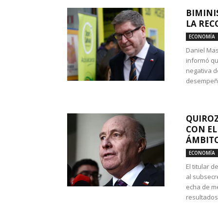
BIMINI
LA REC
ECONOMÍA
Daniel Mas
informó qu
negativa d
desempeño 
QUIROZ
CON EL
ÁMBITO
ECONOMÍA
El titular
al subsecr
echa de me
resultados