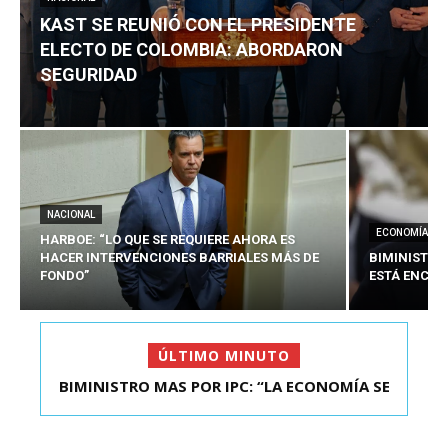
KAST SE REUNIÓ CON EL PRESIDENTE
ELECTO DE COLOMBIA: ABORDARON
SEGURIDAD
NACIONAL
ECONOMÍA
HARBOE: “LO QUE SE REQUIERE AHORA ES
HACER INTERVENCIONES BARRIALES MÁS DE
BIMINISTRO
FONDO”
ESTÁ ENCAU
ÚLTIMO MINUTO
BIMINISTRO MAS POR IPC: “LA ECONOMÍA SE
KAST SE REUNIÓ CON EL PRESIDENTE ELECTO DE
ESTÁ ENC...
COLOMBIA: A...