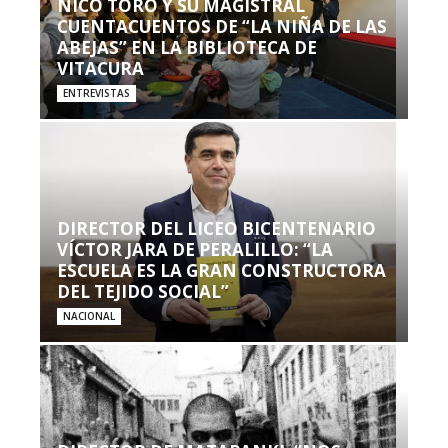
NICO TORO Y SU MAGISTRAL
CUENTACUENTOS DE “LA NIÑA DE LAS
ABEJAS” EN LA BIBLIOTECA DE
VITACURA
ENTREVISTAS
DIRECTOR DEL LICEO BICENTENARIO
VÍCTOR JARA DE PERALILLO: “LA
ESCUELA ES LA GRAN CONSTRUCTORA
DEL TEJIDO SOCIAL”
NACIONAL