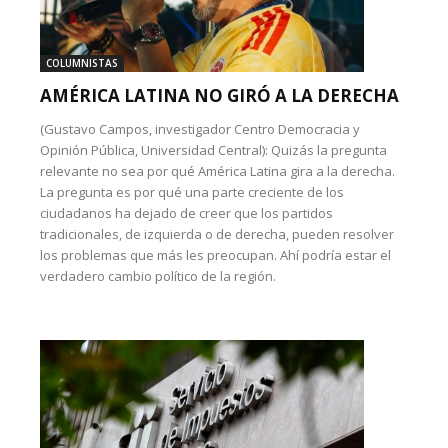
COLUMNISTAS
AMÉRICA LATINA NO GIRÓ A LA DERECHA
(Gustavo Campos, investigador Centro Democracia y
Opinión Pública, Universidad Central): Quizás la pregunta
relevante no sea por qué América Latina gira a la derecha.
La pregunta es por qué una parte creciente de los
ciudadanos ha dejado de creer que los partidos
tradicionales, de izquierda o de derecha, pueden resolver
los problemas que más les preocupan. Ahí podría estar el
verdadero cambio político de la región.