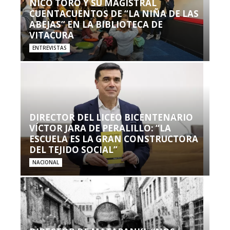
NICO TORO Y SU MAGISTRAL
CUENTACUENTOS DE “LA NIÑA DE LAS
ABEJAS” EN LA BIBLIOTECA DE
VITACURA
ENTREVISTAS
DIRECTOR DEL LICEO BICENTENARIO
VÍCTOR JARA DE PERALILLO: “LA
ESCUELA ES LA GRAN CONSTRUCTORA
DEL TEJIDO SOCIAL”
NACIONAL