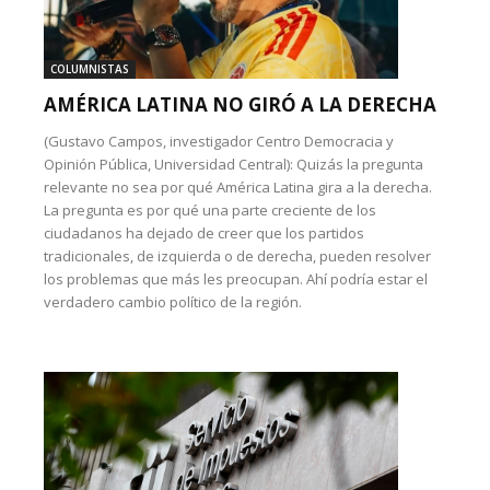
COLUMNISTAS
AMÉRICA LATINA NO GIRÓ A LA DERECHA
(Gustavo Campos, investigador Centro Democracia y
Opinión Pública, Universidad Central): Quizás la pregunta
relevante no sea por qué América Latina gira a la derecha.
La pregunta es por qué una parte creciente de los
ciudadanos ha dejado de creer que los partidos
tradicionales, de izquierda o de derecha, pueden resolver
los problemas que más les preocupan. Ahí podría estar el
verdadero cambio político de la región.