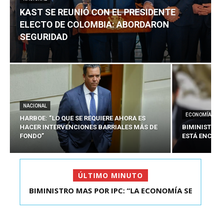
KAST SE REUNIÓ CON EL PRESIDENTE
ELECTO DE COLOMBIA: ABORDARON
SEGURIDAD
NACIONAL
ECONOMÍA
HARBOE: “LO QUE SE REQUIERE AHORA ES
HACER INTERVENCIONES BARRIALES MÁS DE
BIMINISTRO
FONDO”
ESTÁ ENCAU
ÚLTIMO MINUTO
BIMINISTRO MAS POR IPC: “LA ECONOMÍA SE
KAST SE REUNIÓ CON EL PRESIDENTE ELECTO DE
ESTÁ ENC...
COLOMBIA: A...