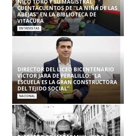
NICO TORO Y SU MAGISTRAL
CUENTACUENTOS DE “LA NIÑA DE LAS
ABEJAS” EN LA BIBLIOTECA DE
VITACURA
ENTREVISTAS
DIRECTOR DEL LICEO BICENTENARIO
VÍCTOR JARA DE PERALILLO: “LA
ESCUELA ES LA GRAN CONSTRUCTORA
DEL TEJIDO SOCIAL”
NACIONAL