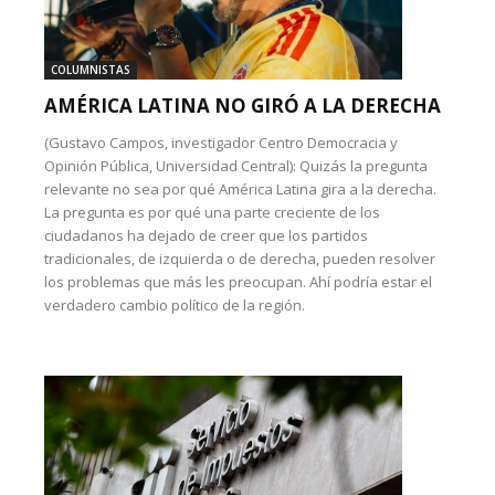
COLUMNISTAS
AMÉRICA LATINA NO GIRÓ A LA DERECHA
(Gustavo Campos, investigador Centro Democracia y
Opinión Pública, Universidad Central): Quizás la pregunta
relevante no sea por qué América Latina gira a la derecha.
La pregunta es por qué una parte creciente de los
ciudadanos ha dejado de creer que los partidos
tradicionales, de izquierda o de derecha, pueden resolver
los problemas que más les preocupan. Ahí podría estar el
verdadero cambio político de la región.