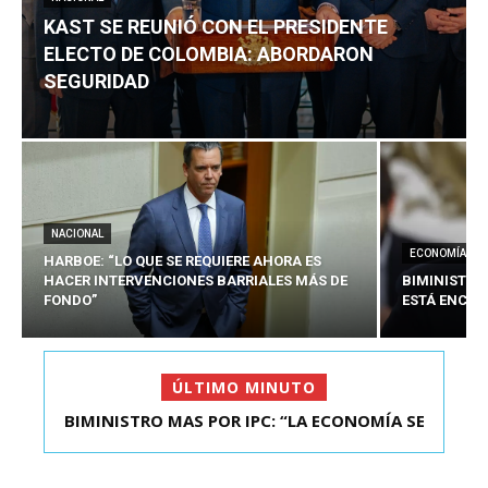
KAST SE REUNIÓ CON EL PRESIDENTE
ELECTO DE COLOMBIA: ABORDARON
SEGURIDAD
NACIONAL
ECONOMÍA
HARBOE: “LO QUE SE REQUIERE AHORA ES
HACER INTERVENCIONES BARRIALES MÁS DE
BIMINISTRO
FONDO”
ESTÁ ENCAU
ÚLTIMO MINUTO
KAST SE REUNIÓ CON EL PRESIDENTE ELECTO DE
COLOMBIA: A...