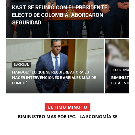
KAST SE REUNIÓ CON EL PRESIDENTE
ELECTO DE COLOMBIA: ABORDARON
SEGURIDAD
NACIONAL
ECONOMÍA
HARBOE: “LO QUE SE REQUIERE AHORA ES
HACER INTERVENCIONES BARRIALES MÁS DE
BIMINISTRO
FONDO”
ESTÁ ENCAU
ÚLTIMO MINUTO
BIMINISTRO MAS POR IPC: “LA ECONOMÍA SE
KAST SE REUNIÓ CON EL PRESIDENTE ELECTO DE
ESTÁ ENC...
COLOMBIA: A...