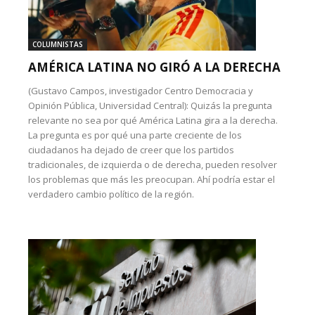
COLUMNISTAS
AMÉRICA LATINA NO GIRÓ A LA DERECHA
(Gustavo Campos, investigador Centro Democracia y
Opinión Pública, Universidad Central): Quizás la pregunta
relevante no sea por qué América Latina gira a la derecha.
La pregunta es por qué una parte creciente de los
ciudadanos ha dejado de creer que los partidos
tradicionales, de izquierda o de derecha, pueden resolver
los problemas que más les preocupan. Ahí podría estar el
verdadero cambio político de la región.