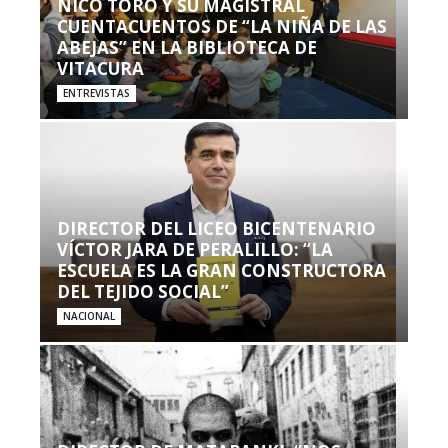
NICO TORO Y SU MAGISTRAL
CUENTACUENTOS DE “LA NIÑA DE LAS
ABEJAS” EN LA BIBLIOTECA DE
VITACURA
ENTREVISTAS
DIRECTOR DEL LICEO BICENTENARIO
VÍCTOR JARA DE PERALILLO: “LA
ESCUELA ES LA GRAN CONSTRUCTORA
DEL TEJIDO SOCIAL”
NACIONAL