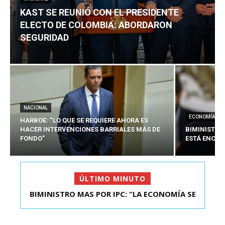
KAST SE REUNIÓ CON EL PRESIDENTE
ELECTO DE COLOMBIA: ABORDARON
SEGURIDAD
NACIONAL
ECONOMÍA
HARBOE: “LO QUE SE REQUIERE AHORA ES
HACER INTERVENCIONES BARRIALES MÁS DE
BIMINISTRO
FONDO”
ESTÁ ENCAU
ÚLTIMO MINUTO
BIMINISTRO MAS POR IPC: “LA ECONOMÍA SE
KAST SE REUNIÓ CON EL PRESIDENTE ELECTO DE
ESTÁ ENC...
COLOMBIA: A...