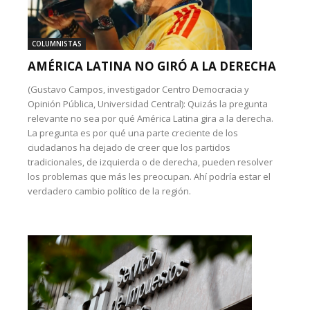
COLUMNISTAS
AMÉRICA LATINA NO GIRÓ A LA DERECHA
(Gustavo Campos, investigador Centro Democracia y
Opinión Pública, Universidad Central): Quizás la pregunta
relevante no sea por qué América Latina gira a la derecha.
La pregunta es por qué una parte creciente de los
ciudadanos ha dejado de creer que los partidos
tradicionales, de izquierda o de derecha, pueden resolver
los problemas que más les preocupan. Ahí podría estar el
verdadero cambio político de la región.