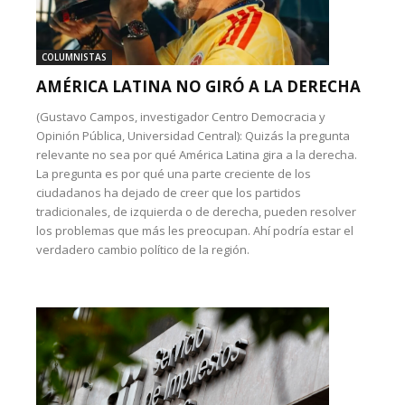
COLUMNISTAS
AMÉRICA LATINA NO GIRÓ A LA DERECHA
(Gustavo Campos, investigador Centro Democracia y
Opinión Pública, Universidad Central): Quizás la pregunta
relevante no sea por qué América Latina gira a la derecha.
La pregunta es por qué una parte creciente de los
ciudadanos ha dejado de creer que los partidos
tradicionales, de izquierda o de derecha, pueden resolver
los problemas que más les preocupan. Ahí podría estar el
verdadero cambio político de la región.