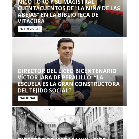
NICO TORO Y SU MAGISTRAL
CUENTACUENTOS DE “LA NIÑA DE LAS
ABEJAS” EN LA BIBLIOTECA DE
VITACURA
ENTREVISTAS
DIRECTOR DEL LICEO BICENTENARIO
VÍCTOR JARA DE PERALILLO: “LA
ESCUELA ES LA GRAN CONSTRUCTORA
DEL TEJIDO SOCIAL”
NACIONAL