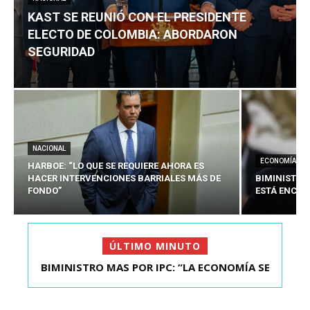
KAST SE REUNIÓ CON EL PRESIDENTE
ELECTO DE COLOMBIA: ABORDARON
SEGURIDAD
NACIONAL
ECONOMÍA
HARBOE: “LO QUE SE REQUIERE AHORA ES
HACER INTERVENCIONES BARRIALES MÁS DE
BIMINISTRO
FONDO”
ESTÁ ENCAU
ÚLTIMO MINUTO
BIMINISTRO MAS POR IPC: “LA ECONOMÍA SE
KAST SE REUNIÓ CON EL PRESIDENTE ELECTO DE
ESTÁ ENC...
COLOMBIA: A...