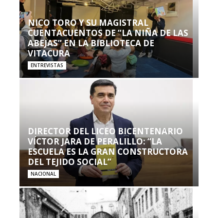
NICO TORO Y SU MAGISTRAL
CUENTACUENTOS DE “LA NIÑA DE LAS
ABEJAS” EN LA BIBLIOTECA DE
VITACURA
ENTREVISTAS
DIRECTOR DEL LICEO BICENTENARIO
VÍCTOR JARA DE PERALILLO: “LA
ESCUELA ES LA GRAN CONSTRUCTORA
DEL TEJIDO SOCIAL”
NACIONAL