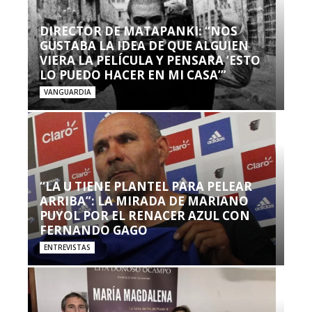
DIRECTOR DE MATAPANKI: “NOS
GUSTABA LA IDEA DE QUE ALGUIEN
VIERA LA PELÍCULA Y PENSARA ‘ESTO
LO PUEDO HACER EN MI CASA’”
VANGUARDIA
“LA U TIENE PLANTEL PARA PELEAR
ARRIBA”: LA MIRADA DE MARIANO
PUYOL POR EL RENACER AZUL CON
FERNANDO GAGO
ENTREVISTAS