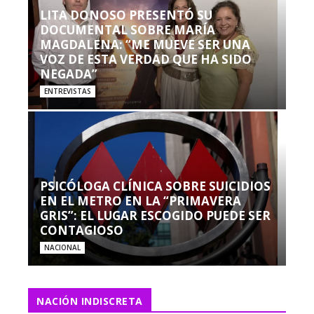
LITA DONOSO PRESENTÓ SU
DOCUMENTAL SOBRE MARÍA
MAGDALENA: “ME MUEVE SER UNA
VOZ DE ESTA VERDAD QUE HA SIDO
NEGADA”
ENTREVISTAS
PSICÓLOGA CLÍNICA SOBRE SUICIDIOS
EN EL METRO EN LA “PRIMAVERA
GRIS”: EL LUGAR ESCOGIDO PUEDE SER
CONTAGIOSO
NACIONAL
NACIÓN INDISCRETA