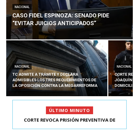
NACIONAL
CASO FIDEL ESPINOZA: SENADO PIDE
“EVITAR JUICIOS ANTICIPADOS”
NACIONAL
NACIONAL
TC ADMITE A TRÁMITE Y DECLARA
CORTE REVO
ADMISIBLES LOS TRES REQUERIMIENTOS DE
JOAQUÍN LA
LA OPOSICIÓN CONTRA LA MEGARREFORMA
DOMICILIAR
ÚLTIMO MINUTO
CORTE REVOCA PRISIÓN PREVENTIVA DE
CASO FIDEL ESPINOZA: SENADO PIDE “EVITAR
JOAQUÍN LAVÍN LEÓN:...
JUICIOS ANTIC...