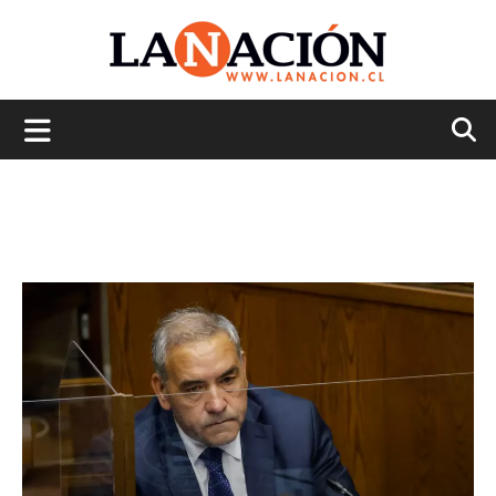
La
Nación