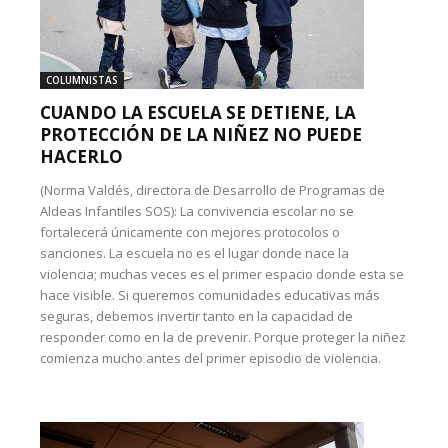
COLUMNISTAS
CUANDO LA ESCUELA SE DETIENE, LA
PROTECCIÓN DE LA NIÑEZ NO PUEDE
HACERLO
(Norma Valdés, directora de Desarrollo de Programas de
Aldeas Infantiles SOS): La convivencia escolar no se
fortalecerá únicamente con mejores protocolos o
sanciones. La escuela no es el lugar donde nace la
violencia; muchas veces es el primer espacio donde esta se
hace visible. Si queremos comunidades educativas más
seguras, debemos invertir tanto en la capacidad de
responder como en la de prevenir. Porque proteger la niñez
comienza mucho antes del primer episodio de violencia.