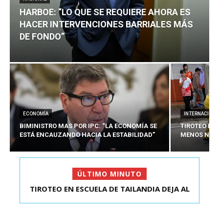
HARBOE: “LO QUE SE REQUIERE AHORA ES
HACER INTERVENCIONES BARRIALES MÁS
DE FONDO”
ECONOMÍA
INTERNACIONA
BIMINISTRO MAS POR IPC: “LA ECONOMÍA SE
TIROTEO EN 
ESTÁ ENCAUZANDO HACIA LA ESTABILIDAD”
MENOS NUEV
ÚLTIMO MINUTO
TIROTEO EN ESCUELA DE TAILANDIA DEJA AL
HARBOE: “LO QUE SE REQUIERE AHORA ES HACER
MENOS NUEVE MU...
INTER...