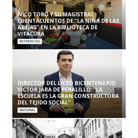
NICO TORO Y SU MAGISTRAL
CUENTACUENTOS DE “LA NIÑA DE LAS
ABEJAS” EN LA BIBLIOTECA DE
VITACURA
ENTREVISTAS
DIRECTOR DEL LICEO BICENTENARIO
VÍCTOR JARA DE PERALILLO: “LA
ESCUELA ES LA GRAN CONSTRUCTORA
DEL TEJIDO SOCIAL”
NACIONAL