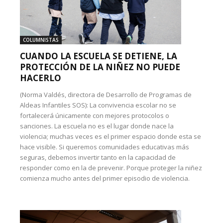
COLUMNISTAS
CUANDO LA ESCUELA SE DETIENE, LA
PROTECCIÓN DE LA NIÑEZ NO PUEDE
HACERLO
(Norma Valdés, directora de Desarrollo de Programas de
Aldeas Infantiles SOS): La convivencia escolar no se
fortalecerá únicamente con mejores protocolos o
sanciones. La escuela no es el lugar donde nace la
violencia; muchas veces es el primer espacio donde esta se
hace visible. Si queremos comunidades educativas más
seguras, debemos invertir tanto en la capacidad de
responder como en la de prevenir. Porque proteger la niñez
comienza mucho antes del primer episodio de violencia.