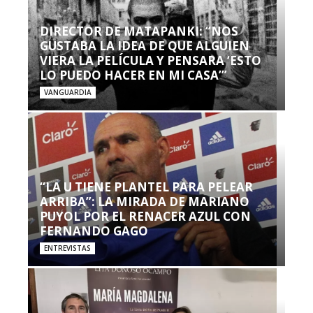
DIRECTOR DE MATAPANKI: “NOS
GUSTABA LA IDEA DE QUE ALGUIEN
VIERA LA PELÍCULA Y PENSARA ‘ESTO
LO PUEDO HACER EN MI CASA’”
VANGUARDIA
“LA U TIENE PLANTEL PARA PELEAR
ARRIBA”: LA MIRADA DE MARIANO
PUYOL POR EL RENACER AZUL CON
FERNANDO GAGO
ENTREVISTAS