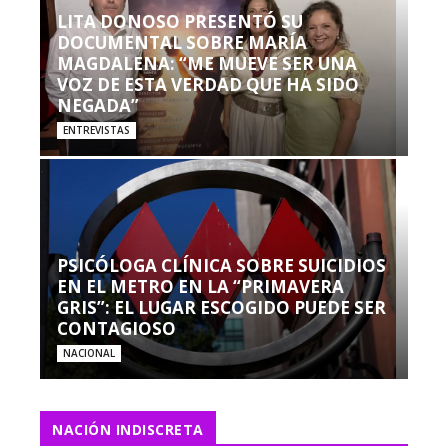
LITA DONOSO PRESENTÓ SU
DOCUMENTAL SOBRE MARÍA
MAGDALENA: “ME MUEVE SER UNA
VOZ DE ESTA VERDAD QUE HA SIDO
NEGADA”
ENTREVISTAS
PSICÓLOGA CLÍNICA SOBRE SUICIDIOS
EN EL METRO EN LA “PRIMAVERA
GRIS”: EL LUGAR ESCOGIDO PUEDE SER
CONTAGIOSO
NACIONAL
NACIÓN INDISCRETA