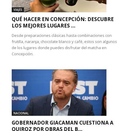
VIAJES
QUÉ HACER EN CONCEPCIÓN: DESCUBRE
LOS MEJORES LUGARES ...
Desde preparaciones clásicas hasta combinaciones con
frutilla, naranja, chocolate blanco y café, estos son algunos
de los lugares donde puedes disfrutar del matcha en
Concepción.
NACIONAL
GOBERNADOR GIACAMAN CUESTIONA A
QUIROZ POR OBRAS DEL B...