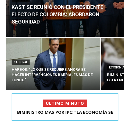
KAST SE REUNIÓ CON EL PRESIDENTE
ELECTO DE COLOMBIA: ABORDARON
SEGURIDAD
NACIONAL
ECONOMÍA
HARBOE: “LO QUE SE REQUIERE AHORA ES
HACER INTERVENCIONES BARRIALES MÁS DE
BIMINISTRO
FONDO”
ESTÁ ENCAU
ÚLTIMO MINUTO
BIMINISTRO MAS POR IPC: “LA ECONOMÍA SE
KAST SE REUNIÓ CON EL PRESIDENTE ELECTO DE
ESTÁ ENC...
COLOMBIA: A...