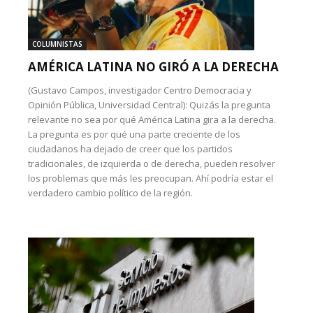
COLUMNISTAS
AMÉRICA LATINA NO GIRÓ A LA DERECHA
(Gustavo Campos, investigador Centro Democracia y
Opinión Pública, Universidad Central): Quizás la pregunta
relevante no sea por qué América Latina gira a la derecha.
La pregunta es por qué una parte creciente de los
ciudadanos ha dejado de creer que los partidos
tradicionales, de izquierda o de derecha, pueden resolver
los problemas que más les preocupan. Ahí podría estar el
verdadero cambio político de la región.