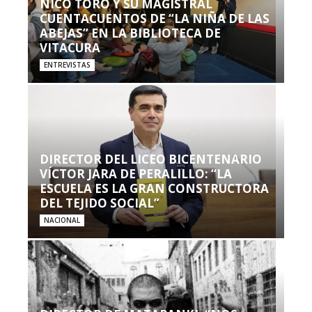
NICO TORO Y SU MAGISTRAL
CUENTACUENTOS DE “LA NIÑA DE LAS
ABEJAS” EN LA BIBLIOTECA DE
VITACURA
ENTREVISTAS
DIRECTOR DEL LICEO BICENTENARIO
VÍCTOR JARA DE PERALILLO: “LA
ESCUELA ES LA GRAN CONSTRUCTORA
DEL TEJIDO SOCIAL”
NACIONAL