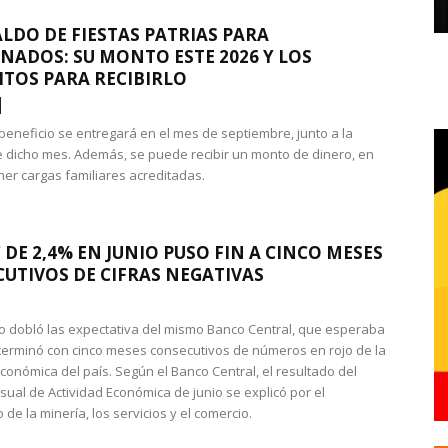
LDO DE FIESTAS PATRIAS PARA
NADOS: SU MONTO ESTE 2026 Y LOS
ITOS PARA RECIBIRLO
 beneficio se entregará en el mes de septiembre, junto a la
 dicho mes. Además, se puede recibir un monto de dinero, en
ner cargas familiares acreditadas.
 DE 2,4% EN JUNIO PUSO FIN A CINCO MESES
UTIVOS DE CIFRAS NEGATIVAS
do dobló las expectativa del mismo Banco Central, que esperaba
 terminó con cinco meses consecutivos de números en rojo de la
económica del país. Según el Banco Central, el resultado del
sual de Actividad Económica de junio se explicó por el
 de la minería, los servicios y el comercio.