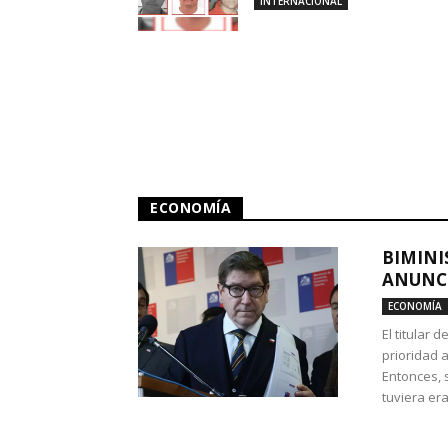
INTERNACIONAL
ECONOMÍA
BIMINI
ANUNCI
ECONOMÍA
El titular 
prioridad 
Entonces, 
tuviera era