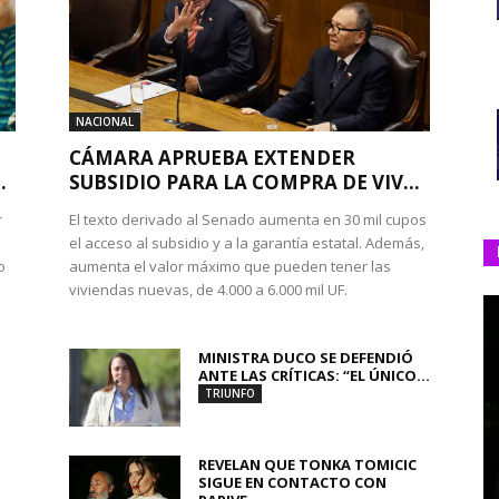
NACIONAL
CÁMARA APRUEBA EXTENDER
.
SUBSIDIO PARA LA COMPRA DE VIV...
r
El texto derivado al Senado aumenta en 30 mil cupos
el acceso al subsidio y a la garantía estatal. Además,
o
aumenta el valor máximo que pueden tener las
viviendas nuevas, de 4.000 a 6.000 mil UF.
MINISTRA DUCO SE DEFENDIÓ
ANTE LAS CRÍTICAS: “EL ÚNICO...
TRIUNFO
REVELAN QUE TONKA TOMICIC
SIGUE EN CONTACTO CON