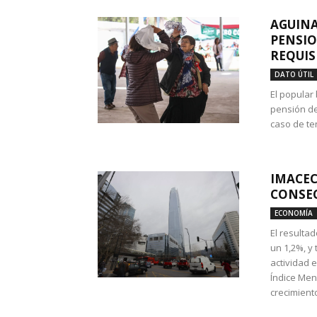
AGUINA
PENSIO
REQUIS
DATO ÚTIL
El popular
pensión de
caso de te
IMACEC
CONSEC
ECONOMÍA
El resulta
un 1,2%, y
actividad 
Índice Men
crecimiento