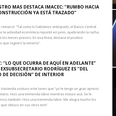
STRO MAS DESTACA IMACEC: “RUMBO HACIA
ONSTRUCCIÓN YA ESTÁ TRAZADO”
 remarcó: “Tal como lo habíamos anticipado, el Banco Central
e la actividad económica repuntó en junio, quebrando la racha
e los meses previos. En esa línea, destaca el positivo
que registró la minería”.
: “LO QUE OCURRA DE AQUÍ EN ADELANTE”
 EXSUBSECRETARIO RODRÍGUEZ ES “DEL
 DE DECISIÓN” DE INTERIOR
 de Hacienda sostuvo este lunes que “yo le tengo un gran aprecio
etario. Hizo una tremenda labor mientras estuvo acá. Se le
nos también. Hizo una tremenda labor. Me alegra mucho los
 que obtuvo en sus otros test”.