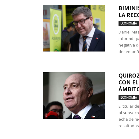
BIMINI
LA REC
ECONOMÍA
Daniel Mas
informó qu
negativa d
desempeño 
QUIROZ
CON EL
ÁMBITO
ECONOMÍA
El titular
al subsecr
echa de me
resultados