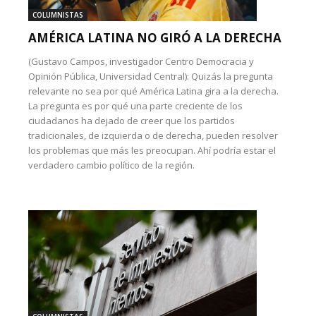
COLUMNISTAS
AMÉRICA LATINA NO GIRÓ A LA DERECHA
(Gustavo Campos, investigador Centro Democracia y
Opinión Pública, Universidad Central): Quizás la pregunta
relevante no sea por qué América Latina gira a la derecha.
La pregunta es por qué una parte creciente de los
ciudadanos ha dejado de creer que los partidos
tradicionales, de izquierda o de derecha, pueden resolver
los problemas que más les preocupan. Ahí podría estar el
verdadero cambio político de la región.