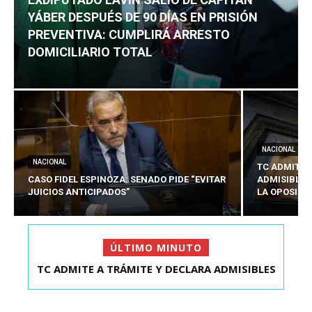
YÁBER DESPUÉS DE 90 DÍAS EN PRISIÓN
PREVENTIVA: CUMPLIRÁ ARRESTO
DOMICILIARIO TOTAL
NACIONAL
NACIONAL
TC ADMITE 
CASO FIDEL ESPINOZA: SENADO PIDE “EVITAR
ADMISIBLES
JUICIOS ANTICIPADOS”
LA OPOSICI
ÚLTIMO MINUTO
TC ADMITE A TRÁMITE Y DECLARA ADMISIBLES
LOS TRES REQU...