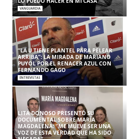
LO PUEDO HACER EN MI CASA’”
VANGUARDIA
“LA U TIENE PLANTEL PARA PELEAR
ARRIBA”: LA MIRADA DE MARIANO
PUYOL POR EL RENACER AZUL CON
FERNANDO GAGO
ENTREVISTAS
LITA DONOSO PRESENTÓ SU
DOCUMENTAL SOBRE MARÍA
MAGDALENA: “ME MUEVE SER UNA
VOZ DE ESTA VERDAD QUE HA SIDO