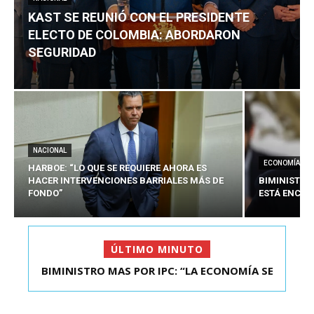
KAST SE REUNIÓ CON EL PRESIDENTE
ELECTO DE COLOMBIA: ABORDARON
SEGURIDAD
NACIONAL
ECONOMÍA
HARBOE: “LO QUE SE REQUIERE AHORA ES
HACER INTERVENCIONES BARRIALES MÁS DE
BIMINISTRO
FONDO”
ESTÁ ENCAU
ÚLTIMO MINUTO
BIMINISTRO MAS POR IPC: “LA ECONOMÍA SE
ESTÁ ENC...