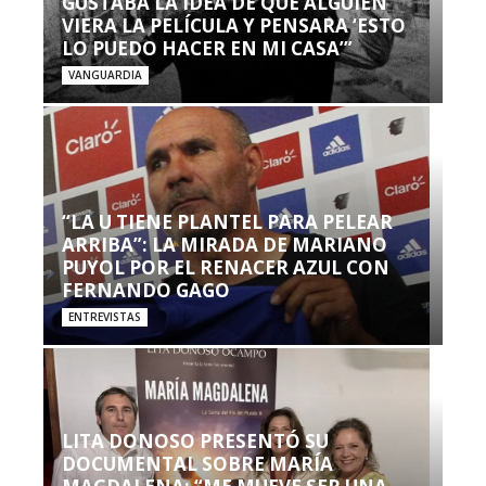
GUSTABA LA IDEA DE QUE ALGUIEN
VIERA LA PELÍCULA Y PENSARA ‘ESTO
LO PUEDO HACER EN MI CASA’”
VANGUARDIA
“LA U TIENE PLANTEL PARA PELEAR
ARRIBA”: LA MIRADA DE MARIANO
PUYOL POR EL RENACER AZUL CON
FERNANDO GAGO
ENTREVISTAS
LITA DONOSO PRESENTÓ SU
DOCUMENTAL SOBRE MARÍA