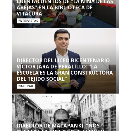
CUENTACUENTOS DE “LA NIÑA DE LAS
ABEJAS” EN LA BIBLIOTECA DE
VITACURA
ENTREVISTAS
DIRECTOR DEL LICEO BICENTENARIO
VÍCTOR JARA DE PERALILLO: “LA
ESCUELA ES LA GRAN CONSTRUCTORA
DEL TEJIDO SOCIAL”
NACIONAL
DIRECTOR DE MATAPANKI: “NOS