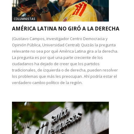
COLUMNISTAS
AMÉRICA LATINA NO GIRÓ A LA DERECHA
(Gustavo Campos, investigador Centro Democracia y
Opinión Pública, Universidad Central): Quizás la pregunta
relevante no sea por qué América Latina gira a la derecha.
La pregunta es por qué una parte creciente de los
ciudadanos ha dejado de creer que los partidos
tradicionales, de izquierda o de derecha, pueden resolver
los problemas que más les preocupan. Ahí podría estar el
verdadero cambio político de la región.