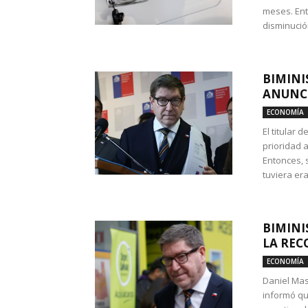
meses. Ent
disminución
BIMINI
ANUNCI
ECONOMÍA
El titular 
prioridad 
Entonces, 
tuviera era
BIMINI
LA REC
ECONOMÍA
Daniel Mas
informó qu