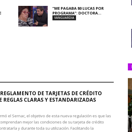
“ME PAGABA 80 LUCAS POR
E
PROGRAMA”: DOCTORA...
VANGUARDIA
REGLAMENTO DE TARJETAS DE CRÉDITO
 REGLAS CLARAS Y ESTANDARIZADAS
rmó el Sernac, el objetivo de esta nueva regulación es que las
omprendan mejor las condiciones de su tarjeta de crédito
ntratarla y durante toda su utilización. Facilitando la