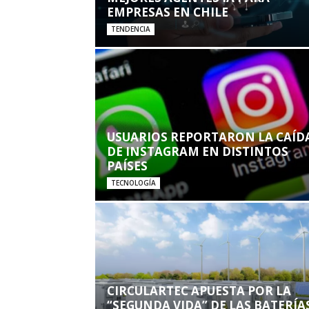
EMPRESAS EN CHILE
TENDENCIA
USUARIOS REPORTARON LA CAÍD
DE INSTAGRAM EN DISTINTOS
PAÍSES
TECNOLOGÍA
CIRCULARTEC APUESTA POR LA
“SEGUNDA VIDA” DE LAS BATERÍA