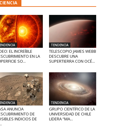
CIENCIA
ENDENCIA
TENDENCIA
DEO: EL INCREÍBLE
TELESCOPIO JAMES WEBB
ESCUBRIMIENTO EN LA
DESCUBRE UNA
PERFICIE SO...
SUPERTIERRA CON OCÉ...
ENDENCIA
TENDENCIA
ASA ANUNCIA
GRUPO CIENTÍFICO DE LA
ESCUBRIMIENTO DE
UNIVERSIDAD DE CHILE
SIBLES INDICIOS DE
LIDERA “MA...
..