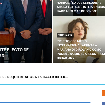
HARBOE: “LO QUE SE REQUIERE
AHORA ES HACER INTERVENCIO
BARRIALES MÁS DE FONDO”
VANGUARDIA
PRESTIGIOSO MEDIO
INTERNACIONAL APUNTA A
NTE ELECTO DE
MARIANA DI GIROLAMO COMO
POSIBLE NOMINADA A LOS PREM
AD
OSCAR 2027
POR IPC: “LA ECONOMÍA SE ESTÁ ENC...