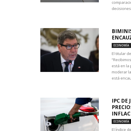
comparació
decisione
BIMINI
ENCAUZ
ECONOMÍA
El titular 
“Recibimos
está en la
moderar la
está encau
IPC DE 
PRECIO
INFLAC
ECONOMÍA
El Índice 