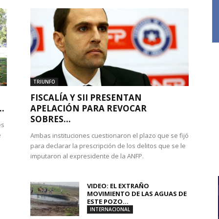
TRIUNFO
FISCALÍA Y SII PRESENTAN
.
APELACIÓN PARA REVOCAR
SOBRES...
es
e
Ambas instituciones cuestionaron el plazo que se fijó
para declarar la prescripción de los delitos que se le
imputaron al expresidente de la ANFP.
VIDEO: EL EXTRAÑO
MOVIMIENTO DE LAS AGUAS DE
ESTE POZO...
INTERNACIONAL