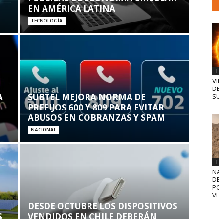
EN AMÉRICA LATINA
TECNOLOGÍA
T
VI
D
A
SUBTEL MEJORA NORMA DE
SU
PREFIJOS 600 Y 809 PARA EVITAR
ABUSOS EN COBRANZAS Y SPAM
NACIONAL
T
N
D
PO
VI.
DESDE OCTUBRE LOS DISPOSITIVOS
S
VENDIDOS EN CHILE DEBERÁN