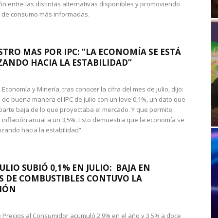
n entre las distintas alternativas disponibles y promoviendo
s de consumo más informadas.
STRO MAS POR IPC: “LA ECONOMÍA SE ESTÁ
ANDO HACIA LA ESTABILIDAD”
de Economía y Minería, tras conocer la cifra del mes de julio, dijo:
 de buena manera el IPC de julio con un leve 0,1%, un dato que
 parte baja de lo que proyectaba el mercado. Y que permite
 inflación anual a un 3,5%. Esto demuestra que la economía se
zando hacia la estabilidad”.
JULIO SUBIÓ 0,1% EN JULIO: BAJA EN
S DE COMBUSTIBLES CONTUVO LA
IÓN
de Precios al Consumidor acumuló 2,9% en el año y 3,5% a doce