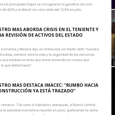
re las principales bajas se consignaron la gasolina con una
 de 8,5% y el diésel con una caída del 13,5% en julio.
STRO MAS ABORDA CRISIS EN EL TENIENTE Y
A REVISIÓN DE ACTIVOS DEL ESTADO
de Economía y Minería dijo, en entrevista con Radio ADN, “nuestra
absoluta, siempre será la vida y la seguridad de las personas.
si esa medida se tenía que tomar teniendo los costos que
 lo que debía hacer”.
STRO MAS DESTACA IMACEC: “RUMBO HACIA
ONSTRUCCIÓN YA ESTÁ TRAZADO”
 remarcó: “Tal como lo habíamos anticipado, el Banco Central
e la actividad económica repuntó en junio, quebrando la racha