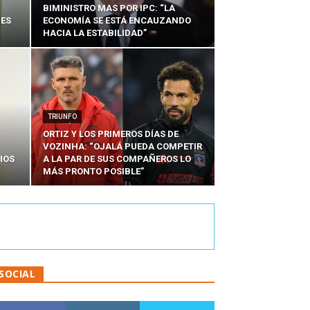
BIMINISTRO MAS POR IPC: “LA
NES
ECONOMÍA SE ESTÁ ENCAUZANDO
HACIA LA ESTABILIDAD”
TRIUNFO
ORTIZ Y LOS PRIMEROS DÍAS DE
VOZINHA: “OJALÁ PUEDA COMPETIR
IOS
A LA PAR DE SUS COMPAÑEROS LO
MÁS PRONTO POSIBLE”
SOCIAL