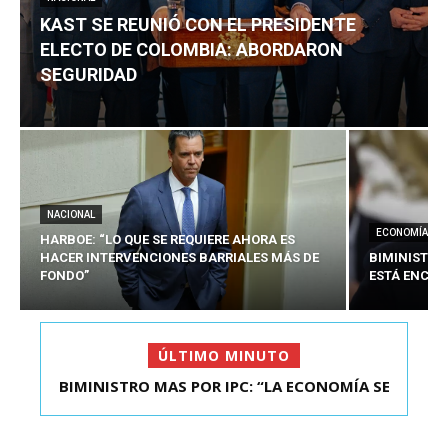
KAST SE REUNIÓ CON EL PRESIDENTE
ELECTO DE COLOMBIA: ABORDARON
SEGURIDAD
NACIONAL
ECONOMÍA
HARBOE: “LO QUE SE REQUIERE AHORA ES
HACER INTERVENCIONES BARRIALES MÁS DE
BIMINISTRO
FONDO”
ESTÁ ENCAU
ÚLTIMO MINUTO
BIMINISTRO MAS POR IPC: “LA ECONOMÍA SE
KAST SE REUNIÓ CON EL PRESIDENTE ELECTO DE
ESTÁ ENC...
COLOMBIA: A...