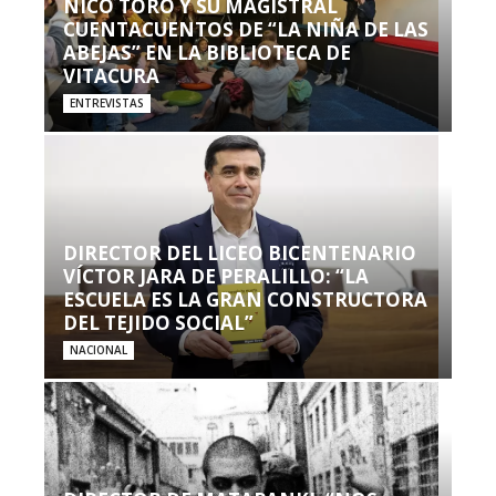
NICO TORO Y SU MAGISTRAL
CUENTACUENTOS DE “LA NIÑA DE LAS
ABEJAS” EN LA BIBLIOTECA DE
VITACURA
ENTREVISTAS
DIRECTOR DEL LICEO BICENTENARIO
VÍCTOR JARA DE PERALILLO: “LA
ESCUELA ES LA GRAN CONSTRUCTORA
DEL TEJIDO SOCIAL”
NACIONAL