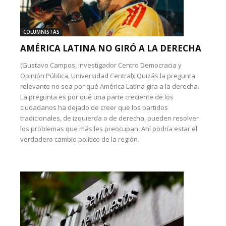
COLUMNISTAS
AMÉRICA LATINA NO GIRÓ A LA DERECHA
(Gustavo Campos, investigador Centro Democracia y
Opinión Pública, Universidad Central): Quizás la pregunta
relevante no sea por qué América Latina gira a la derecha.
La pregunta es por qué una parte creciente de los
ciudadanos ha dejado de creer que los partidos
tradicionales, de izquierda o de derecha, pueden resolver
los problemas que más les preocupan. Ahí podría estar el
verdadero cambio político de la región.