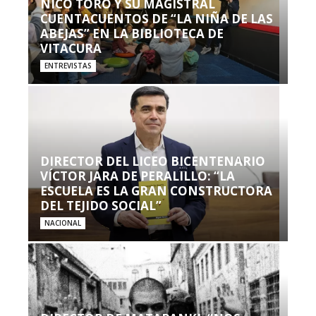
NICO TORO Y SU MAGISTRAL
CUENTACUENTOS DE “LA NIÑA DE LAS
ABEJAS” EN LA BIBLIOTECA DE
VITACURA
ENTREVISTAS
DIRECTOR DEL LICEO BICENTENARIO
VÍCTOR JARA DE PERALILLO: “LA
ESCUELA ES LA GRAN CONSTRUCTORA
DEL TEJIDO SOCIAL”
NACIONAL