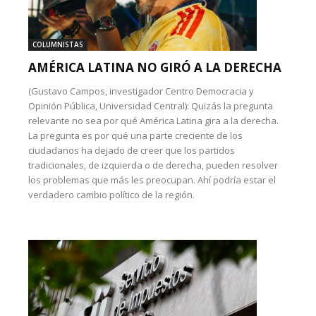
COLUMNISTAS
AMÉRICA LATINA NO GIRÓ A LA DERECHA
(Gustavo Campos, investigador Centro Democracia y
Opinión Pública, Universidad Central): Quizás la pregunta
relevante no sea por qué América Latina gira a la derecha.
La pregunta es por qué una parte creciente de los
ciudadanos ha dejado de creer que los partidos
tradicionales, de izquierda o de derecha, pueden resolver
los problemas que más les preocupan. Ahí podría estar el
verdadero cambio político de la región.