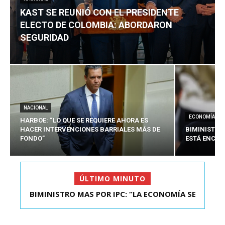
KAST SE REUNIÓ CON EL PRESIDENTE
ELECTO DE COLOMBIA: ABORDARON
SEGURIDAD
NACIONAL
ECONOMÍA
HARBOE: “LO QUE SE REQUIERE AHORA ES
HACER INTERVENCIONES BARRIALES MÁS DE
BIMINISTRO
FONDO”
ESTÁ ENCAU
ÚLTIMO MINUTO
BIMINISTRO MAS POR IPC: “LA ECONOMÍA SE
KAST SE REUNIÓ CON EL PRESIDENTE ELECTO DE
ESTÁ ENC...
COLOMBIA: A...