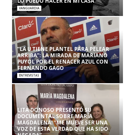
LO PUEDO HACER EN MI CASA’”
VANGUARDIA
“LA U TIENE PLANTEL PARA PELEAR
ARRIBA”: LA MIRADA DE MARIANO
PUYOL POR EL RENACER AZUL CON
FERNANDO GAGO
ENTREVISTAS
LITA DONOSO PRESENTÓ SU
DOCUMENTAL SOBRE MARÍA
MAGDALENA: “ME MUEVE SER UNA
VOZ DE ESTA VERDAD QUE HA SIDO