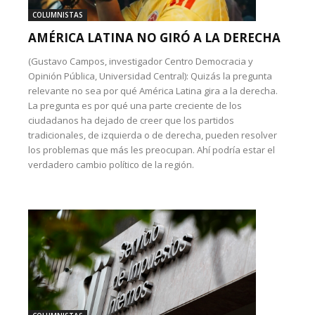
COLUMNISTAS
AMÉRICA LATINA NO GIRÓ A LA DERECHA
(Gustavo Campos, investigador Centro Democracia y
Opinión Pública, Universidad Central): Quizás la pregunta
relevante no sea por qué América Latina gira a la derecha.
La pregunta es por qué una parte creciente de los
ciudadanos ha dejado de creer que los partidos
tradicionales, de izquierda o de derecha, pueden resolver
los problemas que más les preocupan. Ahí podría estar el
verdadero cambio político de la región.