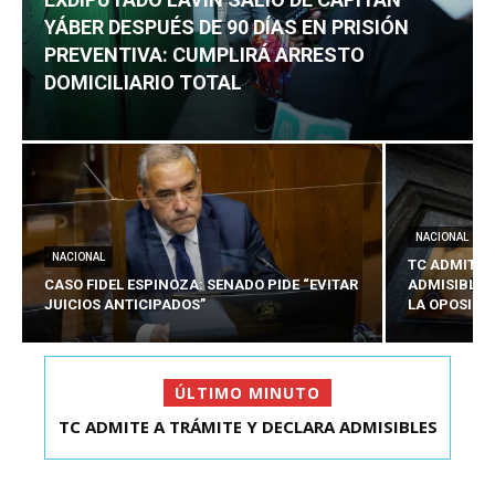
YÁBER DESPUÉS DE 90 DÍAS EN PRISIÓN
PREVENTIVA: CUMPLIRÁ ARRESTO
DOMICILIARIO TOTAL
NACIONAL
NACIONAL
TC ADMITE 
CASO FIDEL ESPINOZA: SENADO PIDE “EVITAR
ADMISIBLES
JUICIOS ANTICIPADOS”
LA OPOSICI
ÚLTIMO MINUTO
EXDIPUTADO LAVÍN SALIÓ DE CAPITÁN YÁBER
DESPUÉS DE 90 ...