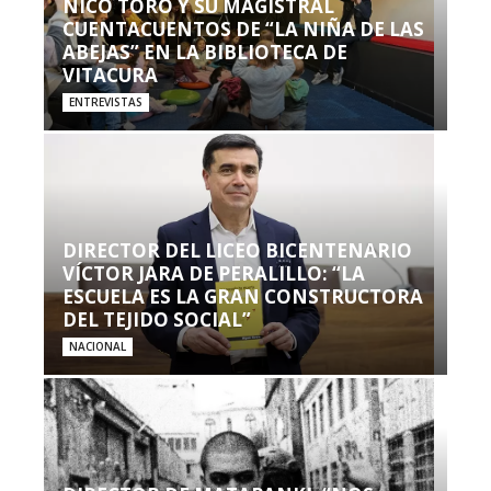
NICO TORO Y SU MAGISTRAL
CUENTACUENTOS DE “LA NIÑA DE LAS
ABEJAS” EN LA BIBLIOTECA DE
VITACURA
ENTREVISTAS
DIRECTOR DEL LICEO BICENTENARIO
VÍCTOR JARA DE PERALILLO: “LA
ESCUELA ES LA GRAN CONSTRUCTORA
DEL TEJIDO SOCIAL”
NACIONAL