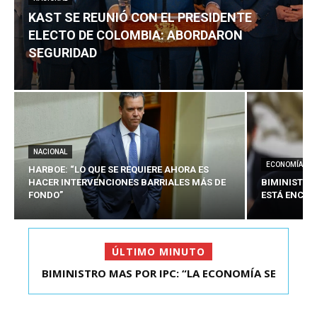
KAST SE REUNIÓ CON EL PRESIDENTE
ELECTO DE COLOMBIA: ABORDARON
SEGURIDAD
NACIONAL
ECONOMÍA
HARBOE: “LO QUE SE REQUIERE AHORA ES
HACER INTERVENCIONES BARRIALES MÁS DE
BIMINISTRO
FONDO”
ESTÁ ENCAU
ÚLTIMO MINUTO
BIMINISTRO MAS POR IPC: “LA ECONOMÍA SE
KAST SE REUNIÓ CON EL PRESIDENTE ELECTO DE
ESTÁ ENC...
COLOMBIA: A...