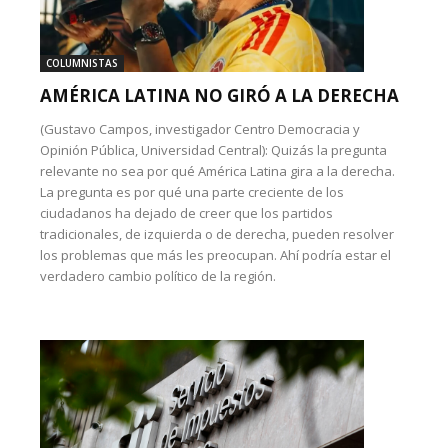
COLUMNISTAS
AMÉRICA LATINA NO GIRÓ A LA DERECHA
(Gustavo Campos, investigador Centro Democracia y
Opinión Pública, Universidad Central): Quizás la pregunta
relevante no sea por qué América Latina gira a la derecha.
La pregunta es por qué una parte creciente de los
ciudadanos ha dejado de creer que los partidos
tradicionales, de izquierda o de derecha, pueden resolver
los problemas que más les preocupan. Ahí podría estar el
verdadero cambio político de la región.