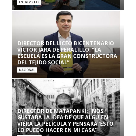
ENTREVISTAS
DIRECTOR DEL LICEO BICENTENARIO
VÍCTOR JARA DE PERALILLO: “LA
ESCUELA ES LA GRAN CONSTRUCTORA
DEL TEJIDO SOCIAL”
NACIONAL
DIRECTOR DE MATAPANKI: “NOS
GUSTABA LA IDEA DE QUE ALGUIEN
VIERA LA PELÍCULA Y PENSARA ‘ESTO
LO PUEDO HACER EN MI CASA’”