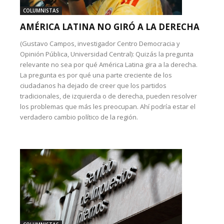
COLUMNISTAS
AMÉRICA LATINA NO GIRÓ A LA DERECHA
(Gustavo Campos, investigador Centro Democracia y
Opinión Pública, Universidad Central): Quizás la pregunta
relevante no sea por qué América Latina gira a la derecha.
La pregunta es por qué una parte creciente de los
ciudadanos ha dejado de creer que los partidos
tradicionales, de izquierda o de derecha, pueden resolver
los problemas que más les preocupan. Ahí podría estar el
verdadero cambio político de la región.