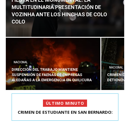
MULTITUDINARIA PRESENTACIÓN DE
VOZINHA ANTE LOS HINCHAS DE COLO
COLO
NACIONAL
NACIONAL
DIRECCIÓN DEL TRABAJO MANTIENE
SUSPENSIÓN DE FAENAS DE EMPRESAS
CRIMEN DE 
ALEDAÑAS A LA EMERGENCIA EN QUILICURA
DETIENEN A
ÚLTIMO MINUTO
CRIMEN DE ESTUDIANTE EN SAN BERNARDO:
FIESTA EN EL MONUMENTAL: LA
MULTITUDINARIA PRESENTACIÓ...
DETIENEN AL PRES...