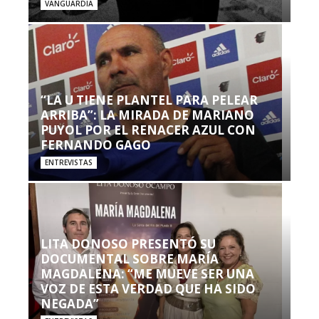
VANGUARDIA
“LA U TIENE PLANTEL PARA PELEAR
ARRIBA”: LA MIRADA DE MARIANO
PUYOL POR EL RENACER AZUL CON
FERNANDO GAGO
ENTREVISTAS
LITA DONOSO PRESENTÓ SU
DOCUMENTAL SOBRE MARÍA
MAGDALENA: “ME MUEVE SER UNA
VOZ DE ESTA VERDAD QUE HA SIDO
NEGADA”