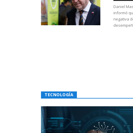
Daniel Mas
informó qu
negativa d
desempeño 
TECNOLOGÍA