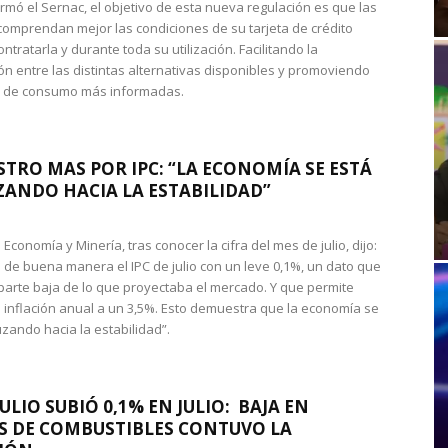
rmó el Sernac, el objetivo de esta nueva regulación es que las
omprendan mejor las condiciones de su tarjeta de crédito
ntratarla y durante toda su utilización. Facilitando la
n entre las distintas alternativas disponibles y promoviendo
s de consumo más informadas.
STRO MAS POR IPC: “LA ECONOMÍA SE ESTÁ
ANDO HACIA LA ESTABILIDAD”
de Economía y Minería, tras conocer la cifra del mes de julio, dijo:
 de buena manera el IPC de julio con un leve 0,1%, un dato que
 parte baja de lo que proyectaba el mercado. Y que permite
 inflación anual a un 3,5%. Esto demuestra que la economía se
zando hacia la estabilidad”.
JULIO SUBIÓ 0,1% EN JULIO: BAJA EN
S DE COMBUSTIBLES CONTUVO LA