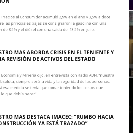
IÓN
de Precios al Consumidor acumuló 2,9% en el año y 3,5% a doce
re las principales bajas se consignaron la gasolina con una
 de 8,5% y el diésel con una caída del 13,5% en julio.
STRO MAS ABORDA CRISIS EN EL TENIENTE Y
A REVISIÓN DE ACTIVOS DEL ESTADO
de Economía y Minería dijo, en entrevista con Radio ADN, “nuestra
absoluta, siempre será la vida y la seguridad de las personas.
si esa medida se tenía que tomar teniendo los costos que
 lo que debía hacer”.
STRO MAS DESTACA IMACEC: “RUMBO HACIA
ONSTRUCCIÓN YA ESTÁ TRAZADO”