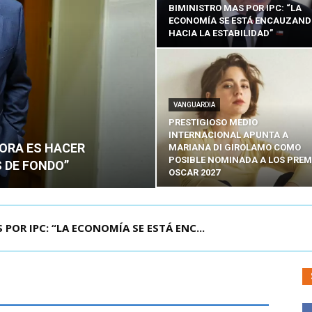
BIMINISTRO MAS POR IPC: “LA
ECONOMÍA SE ESTÁ ENCAUZAN
HACIA LA ESTABILIDAD”
VANGUARDIA
PRESTIGIOSO MEDIO
INTERNACIONAL APUNTA A
HORA ES HACER
MARIANA DI GIROLAMO COMO
POSIBLE NOMINADA A LOS PREM
 DE FONDO”
OSCAR 2027
UELA DE TAILANDIA DEJA AL MENOS NUEVE MU...