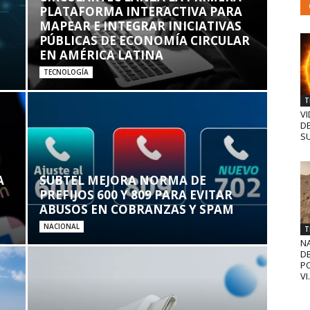
PLATAFORMA INTERACTIVA PARA
MAPEAR E INTEGRAR INICIATIVAS
PÚBLICAS DE ECONOMÍA CIRCULAR
EN AMÉRICA LATINA
TECNOLOGÍA
T
VI
D
SU
A
SUBTEL MEJORA NORMA DE
PREFIJOS 600 Y 809 PARA EVITAR
ABUSOS EN COBRANZAS Y SPAM
NACIONAL
T
N
D
PO
VI.