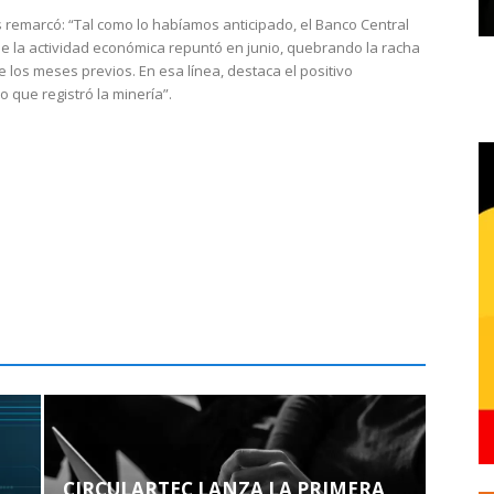
 remarcó: “Tal como lo habíamos anticipado, el Banco Central
e la actividad económica repuntó en junio, quebrando la racha
e los meses previos. En esa línea, destaca el positivo
que registró la minería”.
CIRCULARTEC LANZA LA PRIMERA