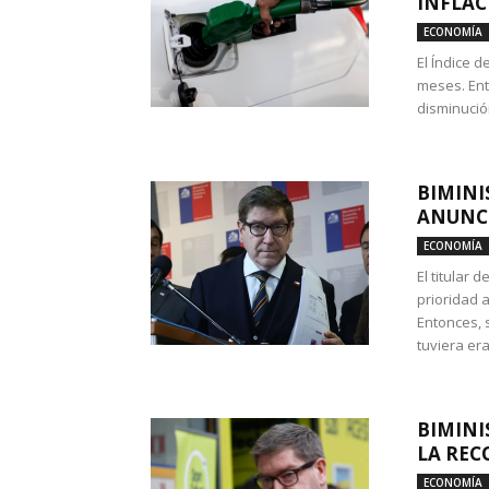
INFLAC
ECONOMÍA
El Índice 
meses. Ent
disminución
BIMINI
ANUNCI
ECONOMÍA
El titular 
prioridad 
Entonces, 
tuviera era
BIMINI
LA REC
ECONOMÍA