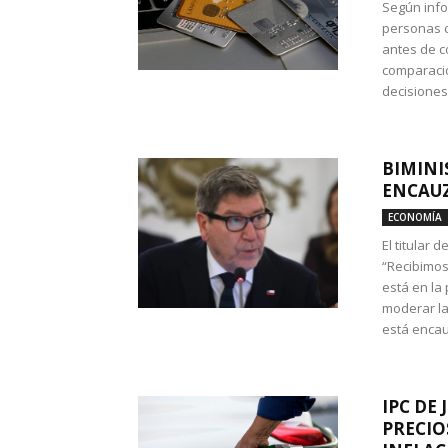
Según info
personas c
antes de co
comparació
decisione
BIMINI
ENCAUZ
ECONOMÍA
El titular 
“Recibimos
está en la
moderar la
está encau
IPC DE 
PRECIO