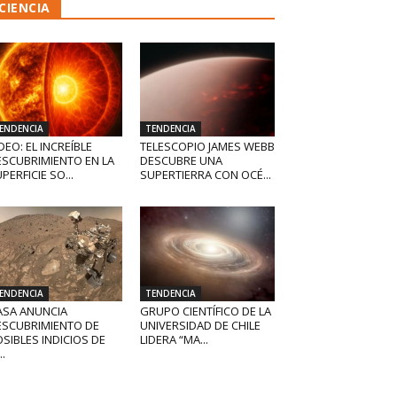
CIENCIA
ENDENCIA
TENDENCIA
DEO: EL INCREÍBLE
TELESCOPIO JAMES WEBB
ESCUBRIMIENTO EN LA
DESCUBRE UNA
PERFICIE SO...
SUPERTIERRA CON OCÉ...
ENDENCIA
TENDENCIA
ASA ANUNCIA
GRUPO CIENTÍFICO DE LA
ESCUBRIMIENTO DE
UNIVERSIDAD DE CHILE
SIBLES INDICIOS DE
LIDERA “MA...
..