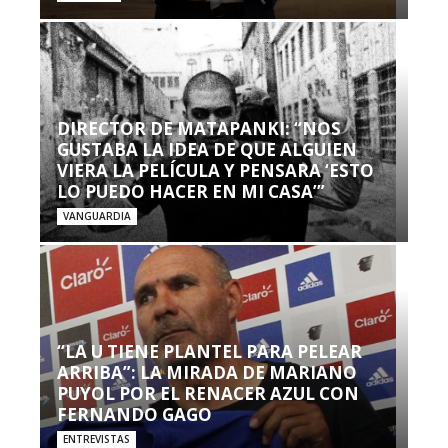
DIRECTOR DE MATAPANKI: “NOS
GUSTABA LA IDEA DE QUE ALGUIEN
VIERA LA PELÍCULA Y PENSARA ‘ESTO
LO PUEDO HACER EN MI CASA’”
VANGUARDIA
“LA U TIENE PLANTEL PARA PELEAR
ARRIBA”: LA MIRADA DE MARIANO
PUYOL POR EL RENACER AZUL CON
FERNANDO GAGO
ENTREVISTAS