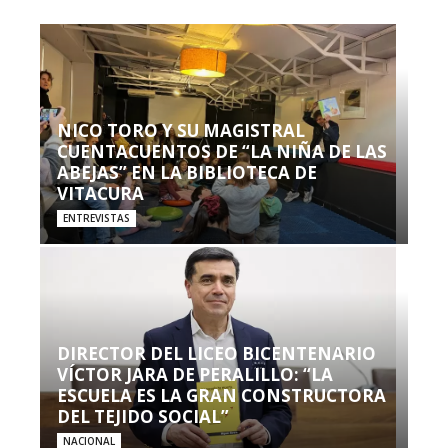
NICO TORO Y SU MAGISTRAL
CUENTACUENTOS DE “LA NIÑA DE LAS
ABEJAS” EN LA BIBLIOTECA DE
VITACURA
ENTREVISTAS
DIRECTOR DEL LICEO BICENTENARIO
VÍCTOR JARA DE PERALILLO: “LA
ESCUELA ES LA GRAN CONSTRUCTORA
DEL TEJIDO SOCIAL”
NACIONAL