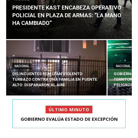
PRESIDENTE KAST ENCABEZA OPERATIVO
POLICIAL EN PLAZA DE ARMAS: “LA MANO
HA CAMBIADO”
NACIONAL
NACIONAL
DELINCUENTES REALIZAN VIOLENTO
GOBIERNO E
TURBAZO CONTRA UNA FAMILIA EN PUENTE
TERRITORIA
ALTO: DISPARARON AL AIRE
PELIGROSO
ÚLTIMO MINUTO
PRESIDENTE KAST ENCABEZA OPERATIVO
POLICIAL EN PLAZA D...