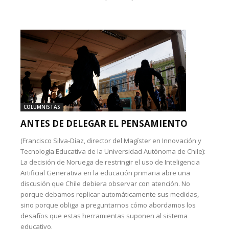
COLUMNISTAS
ANTES DE DELEGAR EL PENSAMIENTO
(Francisco Silva-Díaz, director del Magíster en Innovación y
Tecnología Educativa de la Universidad Autónoma de Chile):
La decisión de Noruega de restringir el uso de Inteligencia
Artificial Generativa en la educación primaria abre una
discusión que Chile debiera observar con atención. No
porque debamos replicar automáticamente sus medidas,
sino porque obliga a preguntarnos cómo abordamos los
desafíos que estas herramientas suponen al sistema
educativo.