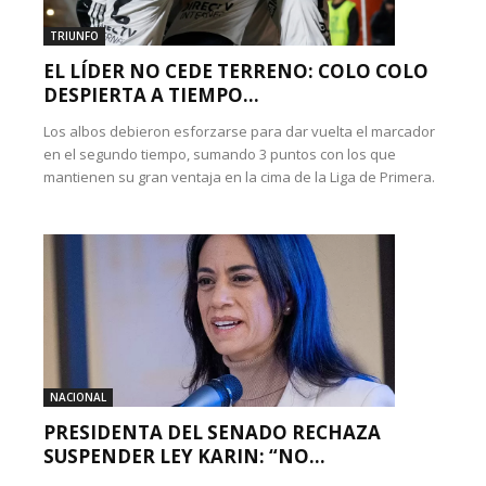
TRIUNFO
EL LÍDER NO CEDE TERRENO: COLO COLO
DESPIERTA A TIEMPO...
Los albos debieron esforzarse para dar vuelta el marcador
en el segundo tiempo, sumando 3 puntos con los que
mantienen su gran ventaja en la cima de la Liga de Primera.
NACIONAL
PRESIDENTA DEL SENADO RECHAZA
SUSPENDER LEY KARIN: “NO...