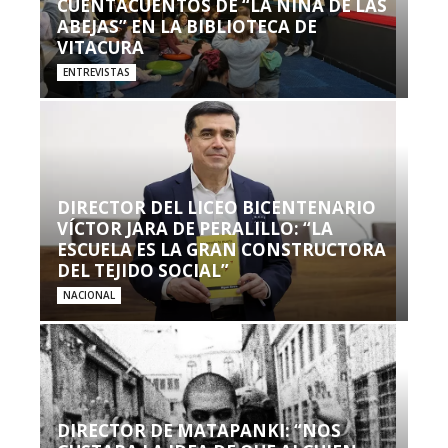
CUENTACUENTOS DE “LA NIÑA DE LAS
ABEJAS” EN LA BIBLIOTECA DE
VITACURA
ENTREVISTAS
DIRECTOR DEL LICEO BICENTENARIO
VÍCTOR JARA DE PERALILLO: “LA
ESCUELA ES LA GRAN CONSTRUCTORA
DEL TEJIDO SOCIAL”
NACIONAL
DIRECTOR DE MATAPANKI: “NOS