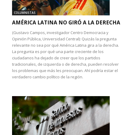
COLUMNISTAS
AMÉRICA LATINA NO GIRÓ A LA DERECHA
(Gustavo Campos, investigador Centro Democracia y
Opinión Pública, Universidad Central): Quizás la pregunta
relevante no sea por qué América Latina gira a la derecha.
La pregunta es por qué una parte creciente de los
ciudadanos ha dejado de creer que los partidos
tradicionales, de izquierda o de derecha, pueden resolver
los problemas que más les preocupan. Ahí podría estar el
verdadero cambio político de la región.