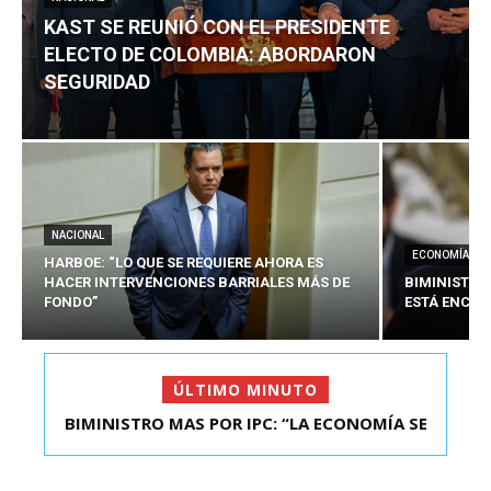
KAST SE REUNIÓ CON EL PRESIDENTE
ELECTO DE COLOMBIA: ABORDARON
SEGURIDAD
NACIONAL
ECONOMÍA
HARBOE: “LO QUE SE REQUIERE AHORA ES
HACER INTERVENCIONES BARRIALES MÁS DE
BIMINISTRO
FONDO”
ESTÁ ENCAU
ÚLTIMO MINUTO
KAST SE REUNIÓ CON EL PRESIDENTE ELECTO DE
COLOMBIA: A...