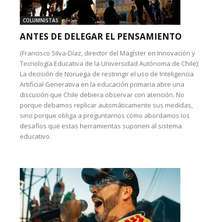
COLUMNISTAS
ANTES DE DELEGAR EL PENSAMIENTO
(Francisco Silva-Díaz, director del Magíster en Innovación y
Tecnología Educativa de la Universidad Autónoma de Chile):
La decisión de Noruega de restringir el uso de Inteligencia
Artificial Generativa en la educación primaria abre una
discusión que Chile debiera observar con atención. No
porque debamos replicar automáticamente sus medidas,
sino porque obliga a preguntarnos cómo abordamos los
desafíos que estas herramientas suponen al sistema
educativo.