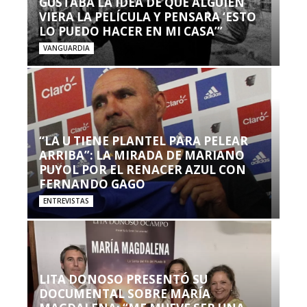
GUSTABA LA IDEA DE QUE ALGUIEN
VIERA LA PELÍCULA Y PENSARA ‘ESTO
LO PUEDO HACER EN MI CASA’”
VANGUARDIA
“LA U TIENE PLANTEL PARA PELEAR
ARRIBA”: LA MIRADA DE MARIANO
PUYOL POR EL RENACER AZUL CON
FERNANDO GAGO
ENTREVISTAS
LITA DONOSO PRESENTÓ SU
DOCUMENTAL SOBRE MARÍA