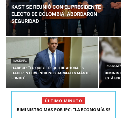
KAST SE REUNIÓ CON EL PRESIDENTE
ELECTO DE COLOMBIA: ABORDARON
SEGURIDAD
NACIONAL
ECONOMÍA
HARBOE: “LO QUE SE REQUIERE AHORA ES
HACER INTERVENCIONES BARRIALES MÁS DE
BIMINISTRO
FONDO”
ESTÁ ENCAU
ÚLTIMO MINUTO
BIMINISTRO MAS POR IPC: “LA ECONOMÍA SE
KAST SE REUNIÓ CON EL PRESIDENTE ELECTO DE
ESTÁ ENC...
COLOMBIA: A...