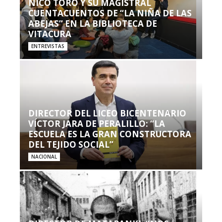
NICO TORO Y SU MAGISTRAL
CUENTACUENTOS DE “LA NIÑA DE LAS
ABEJAS” EN LA BIBLIOTECA DE
VITACURA
ENTREVISTAS
DIRECTOR DEL LICEO BICENTENARIO
VÍCTOR JARA DE PERALILLO: “LA
ESCUELA ES LA GRAN CONSTRUCTORA
DEL TEJIDO SOCIAL”
NACIONAL