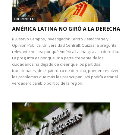
COLUMNISTAS
AMÉRICA LATINA NO GIRÓ A LA DERECHA
(Gustavo Campos, investigador Centro Democracia y
Opinión Pública, Universidad Central): Quizás la pregunta
relevante no sea por qué América Latina gira a la derecha.
La pregunta es por qué una parte creciente de los
ciudadanos ha dejado de creer que los partidos
tradicionales, de izquierda o de derecha, pueden resolver
los problemas que más les preocupan. Ahí podría estar el
verdadero cambio político de la región.