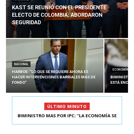
KAST SE REUNIÓ CON EL PRESIDENTE
ELECTO DE COLOMBIA: ABORDARON
SEGURIDAD
NACIONAL
ECONOMÍA
HARBOE: “LO QUE SE REQUIERE AHORA ES
HACER INTERVENCIONES BARRIALES MÁS DE
BIMINISTRO
FONDO”
ESTÁ ENCAU
ÚLTIMO MINUTO
BIMINISTRO MAS POR IPC: “LA ECONOMÍA SE
KAST SE REUNIÓ CON EL PRESIDENTE ELECTO DE
ESTÁ ENC...
COLOMBIA: A...