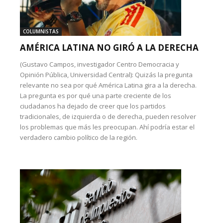
COLUMNISTAS
AMÉRICA LATINA NO GIRÓ A LA DERECHA
(Gustavo Campos, investigador Centro Democracia y
Opinión Pública, Universidad Central): Quizás la pregunta
relevante no sea por qué América Latina gira a la derecha.
La pregunta es por qué una parte creciente de los
ciudadanos ha dejado de creer que los partidos
tradicionales, de izquierda o de derecha, pueden resolver
los problemas que más les preocupan. Ahí podría estar el
verdadero cambio político de la región.