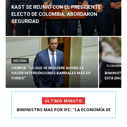
KAST SE REUNIÓ CON EL PRESIDENTE
ELECTO DE COLOMBIA: ABORDARON
SEGURIDAD
NACIONAL
ECONOMÍA
HARBOE: “LO QUE SE REQUIERE AHORA ES
HACER INTERVENCIONES BARRIALES MÁS DE
BIMINISTRO
FONDO”
ESTÁ ENCAU
ÚLTIMO MINUTO
BIMINISTRO MAS POR IPC: “LA ECONOMÍA SE
KAST SE REUNIÓ CON EL PRESIDENTE ELECTO DE
ESTÁ ENC...
COLOMBIA: A...