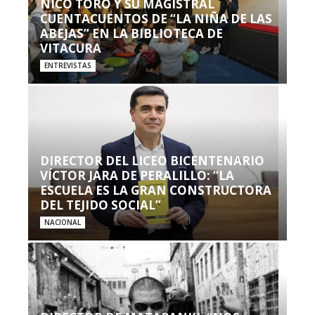
NICO TORO Y SU MAGISTRAL
CUENTACUENTOS DE “LA NIÑA DE LAS
ABEJAS” EN LA BIBLIOTECA DE
VITACURA
ENTREVISTAS
DIRECTOR DEL LICEO BICENTENARIO
VÍCTOR JARA DE PERALILLO: “LA
ESCUELA ES LA GRAN CONSTRUCTORA
DEL TEJIDO SOCIAL”
NACIONAL