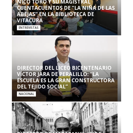
NICO TORO Y SU MAGISTRAL
CUENTACUENTOS DE “LA NIÑA DE LAS
ABEJAS” EN LA BIBLIOTECA DE
VITACURA
ENTREVISTAS
DIRECTOR DEL LICEO BICENTENARIO
VÍCTOR JARA DE PERALILLO: “LA
ESCUELA ES LA GRAN CONSTRUCTORA
DEL TEJIDO SOCIAL”
NACIONAL