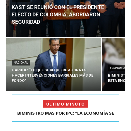
KAST SE REUNIÓ CON EL PRESIDENTE
ELECTO DE COLOMBIA: ABORDARON
SEGURIDAD
NACIONAL
ECONOMÍA
HARBOE: “LO QUE SE REQUIERE AHORA ES
HACER INTERVENCIONES BARRIALES MÁS DE
BIMINISTRO
FONDO”
ESTÁ ENCAU
ÚLTIMO MINUTO
BIMINISTRO MAS POR IPC: “LA ECONOMÍA SE
KAST SE REUNIÓ CON EL PRESIDENTE ELECTO DE
ESTÁ ENC...
COLOMBIA: A...