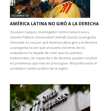
COLUMNISTAS
AMÉRICA LATINA NO GIRÓ A LA DERECHA
(Gustavo Campos, investigador Centro Democracia y
Opinión Pública, Universidad Central): Quizás la pregunta
relevante no sea por qué América Latina gira a la derecha.
La pregunta es por qué una parte creciente de los
ciudadanos ha dejado de creer que los partidos
tradicionales, de izquierda o de derecha, pueden resolver
los problemas que más les preocupan. Ahí podría estar el
verdadero cambio político de la región.